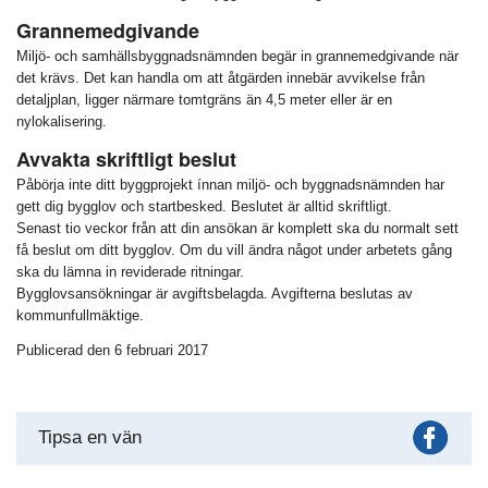
Grannemedgivande
Miljö- och samhällsbyggnadsnämnden begär in grannemedgivande när
det krävs. Det kan handla om att åtgärden innebär avvikelse från
detaljplan, ligger närmare tomtgräns än 4,5 meter eller är en
nylokalisering.
Avvakta skriftligt beslut
Påbörja inte ditt byggprojekt ínnan miljö- och byggnadsnämnden har
gett dig bygglov och startbesked. Beslutet är alltid skriftligt.
Senast tio veckor från att din ansökan är komplett ska du normalt sett
få beslut om ditt bygglov. Om du vill ändra något under arbetets gång
ska du lämna in reviderade ritningar.
Bygglovsansökningar är avgiftsbelagda. Avgifterna beslutas av
kommunfullmäktige.
Publicerad den 6 februari 2017
Fac
Tipsa en vän