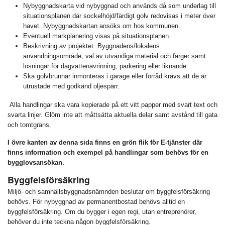
Nybyggnadskarta vid nybyggnad och används då som underlag till
situationsplanen där sockelhöjd/färdigt golv redovisas i meter över
havet. Nybyggnadskartan ansöks om hos kommunen.
Eventuell markplanering visas på situationsplanen.
Beskrivning av projektet. Byggnadens/lokalens
användningsområde, val av utvändiga material och färger samt
lösningar för dagvattenavrinning, parkering eller liknande.
Ska golvbrunnar inmonteras i garage eller förråd krävs att de är
utrustade med godkänd oljespärr.
Alla handlingar ska vara kopierade på ett vitt papper med svart text och
svarta linjer. Glöm inte att måttsätta aktuella delar samt avstånd till gata
och tomtgräns.
I övre kanten av denna sida finns en grön flik för E-tjänster där
finns information och exempel på handlingar som behövs för en
bygglovsansökan.
Byggfelsförsäkring
Miljö- och samhällsbyggnadsnämnden beslutar om byggfelsförsäkring
behövs. För nybyggnad av permanentbostad behövs alltid en
byggfelsförsäkring. Om du bygger i egen regi, utan entreprenörer,
behöver du inte teckna någon byggfelsförsäkring.