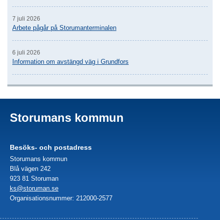
7 juli 2026
Arbete pågår på Storumanterminalen
6 juli 2026
Information om avstängd väg i Grundfors
Storumans kommun
Besöks- och postadress
Storumans kommun
Blå vägen 242
923 81 Storuman
ks@storuman.se
Organisationsnummer: 212000-2577