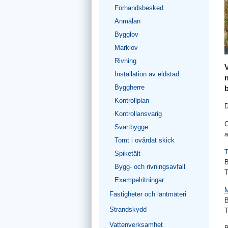
Förhandsbesked
Anmälan
Bygglov
Marklov
Rivning
Installation av eldstad
Byggherre
b
Kontrollplan
D
Kontrollansvarig
O
Svartbygge
a
Tomt i ovårdat skick
Spiketält
B
Bygg- och rivningsavfall
T
Exempelritningar
M
Fastigheter och lantmäteri
B
Strandskydd
T
Vattenverksamhet