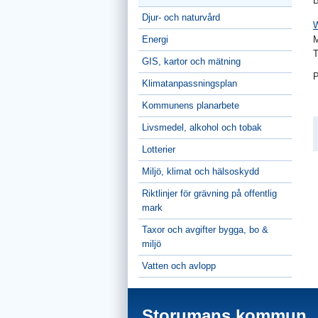
B
Djur- och naturvård
W
Energi
M
T
GIS, kartor och mätning
P
Klimatanpassningsplan
Kommunens planarbete
Livsmedel, alkohol och tobak
Lotterier
Miljö, klimat och hälsoskydd
Riktlinjer för grävning på offentlig
mark
Taxor och avgifter bygga, bo &
miljö
Vatten och avlopp
Storumans kommun