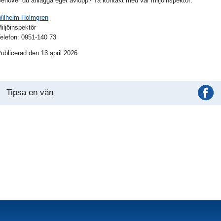
ehöver du anlägga eget avlopp? Ta kontakt med vår miljöinspektör:
ilhelm Holmgren
iljöinspektör
elefon: 0951-140 73
ublicerad den 13 april 2026
Tipsa en vän