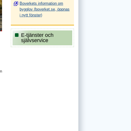
Boverkets information om
bygglov (boverket.se, öppnas
i nytt fönster)
E-tjänster och
självservice
on