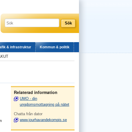
afik & infrastruktur
Kommun & politik
AKUT
Relaterad information
UMO - din
ungdomsmottagning på nätet
Chatta från dator
www.jourhavandekompis.se
en