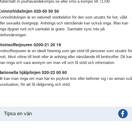
obilchatt m jourhavandekompis.se eller sms:a kompis till 71700.
vinnofridslinjen 020-50 50 50
vinnofridslinjen är en nationell stödtelefon för den som utsatts för hot, våld
ller sexuella övergrepp. Anhöriga och närstående kan också ringa. Man kan
inga dygnet runt och samtalet är gratis. Samtalet syns inte på
elefonräkningen.
rottsofferjouren 0200-21 20 19
rottsofferjouren är en ideell förening som ger stöd till personer som utsatts fö
rott, blivit vittne till brott eller är anhörig eller närstående till brottsoffer. Dit ka
an ringa och vara anonym om man vill och få stöd och information.
ationella hjälplinjen 020-22 00 60
it kan man ringa om man har en psykisk kris eller befinner sig i en annan svå
ivssituation, för att få rådgivning och stöd.
Tipsa en vän