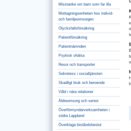
M
Misstanke om barn som far illa
K
Mottagningsenheten hos individ-
K
och familjeomsorgen
e
Olycksfallsförsäkring
r
t
Patientförsäkring
B
Patientnämnden
B
Psykisk ohälsa
b
m
Resor och transporter
N
Sekretess i socialtjänsten
H
Skadligt bruk och beroende
l
Våld i nära relationer
Äldreomsorg och senior
Överförmyndarverksamheten i
södra Lappland
Överklaga biståndsbeslut