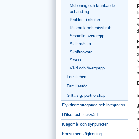
P
Mobbning och kränkande
behandling
B
e
Problem i skolan
ö
Riskbruk och missbruk
d
Sexuella övergrepp
Skilsmässa
B
Skolfrånvaro
o
Stress
k
i
Våld och övergrepp
b
Familjehem
B
Familjestöd
T
Gifta sig, partnerskap
t
Flyktingmottagande och integration
J
Hälso- och sjukvård
c
Klagomål och synpunkter
C
Konsumentvägledning