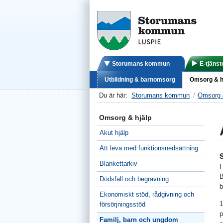
Storumans kommun
E-tjänst
Utbildning & barnomsorg
Omsorg & h
Du är här:
Storumans kommun
Omsorg 
Omsorg & hjälp
Akut hjälp
Att leva med funktionsnedsättning
Blankettarkiv
H
B
Dödsfall och begravning
b
Ekonomiskt stöd, rådgivning och
1
försörjningsstöd
p
Familj, barn och ungdom