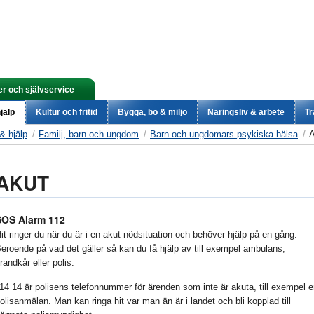
er och självservice
jälp
Kultur och fritid
Bygga, bo & miljö
Näringsliv & arbete
Tr
& hjälp
Familj, barn och ungdom
Barn och ungdomars psykiska hälsa
AKUT
SOS Alarm 112
it ringer du när du är i en akut nödsituation och behöver hjälp på en gång.
eroende på vad det gäller så kan du få hjälp av till exempel ambulans,
randkår eller polis.
14 14 är polisens telefonnummer för ärenden som inte är akuta, till exempel 
olisanmälan. Man kan ringa hit var man än är i landet och bli kopplad till