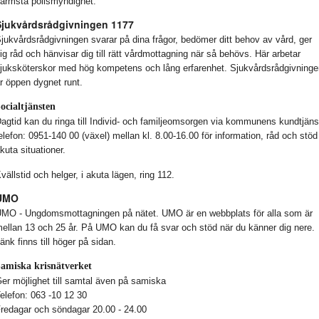
ärmsta polismyndighet.
Sjukvårdsrådgivningen 1177
jukvårdsrådgivningen svarar på dina frågor, bedömer ditt behov av vård, ger
ig råd och hänvisar dig till rätt vårdmottagning när så behövs. Här arbetar
juksköterskor med hög kompetens och lång erfarenhet. Sjukvårdsrådgivninge
r öppen dygnet runt.
ocialtjänsten
agtid kan du ringa till Individ- och familjeomsorgen via kommunens kundtjäns
elefon: 0951-140 00 (växel) mellan kl. 8.00-16.00 för information, råd och stöd 
kuta situationer.
vällstid och helger, i akuta lägen, ring 112.
UMO
MO - Ungdomsmottagningen på nätet. UMO är en webbplats för alla som är
ellan 13 och 25 år. På UMO kan du få svar och stöd när du känner dig nere.
änk finns till höger på sidan.
amiska krisnätverket
er möjlighet till samtal även på samiska
elefon: 063 -10 12 30
redagar och söndagar 20.00 - 24.00