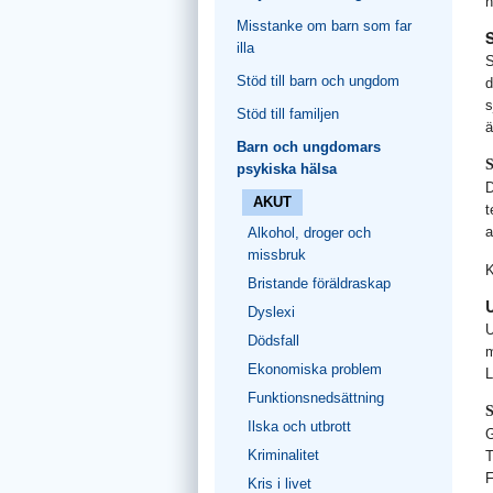
n
Misstanke om barn som far
illa
S
Stöd till barn och ungdom
d
s
Stöd till familjen
ä
Barn och ungdomars
S
psykiska hälsa
D
AKUT
t
a
Alkohol, droger och
missbruk
K
Bristande föräldraskap
Dyslexi
U
Dödsfall
m
Ekonomiska problem
L
Funktionsnedsättning
S
Ilska och utbrott
G
Kriminalitet
T
F
Kris i livet