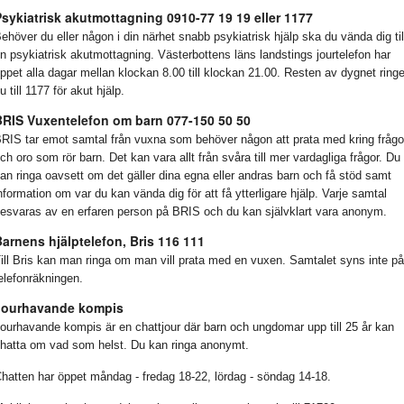
sykiatrisk akutmottagning 0910-77 19 19 eller 1177
ehöver du eller någon i din närhet snabb psykiatrisk hjälp ska du vända dig til
n psykiatrisk akutmottagning. Västerbottens läns landstings jourtelefon har
ppet alla dagar mellan klockan 8.00 till klockan 21.00. Resten av dygnet ringe
u till 1177 för akut hjälp.
BRIS Vuxentelefon om barn 077-150 50 50
RIS tar emot samtal från vuxna som behöver någon att prata med kring frågo
ch oro som rör barn. Det kan vara allt från svåra till mer vardagliga frågor. Du
an ringa oavsett om det gäller dina egna eller andras barn och få stöd samt
nformation om var du kan vända dig för att få ytterligare hjälp. Varje samtal
esvaras av en erfaren person på BRIS och du kan självklart vara anonym.
arnens hjälptelefon, Bris 116 111
ill Bris kan man ringa om man vill prata med en vuxen. Samtalet syns inte på
elefonräkningen.
Jourhavande kompis
ourhavande kompis är en chattjour där barn och ungdomar upp till 25 år kan
hatta om vad som helst. Du kan ringa anonymt.
hatten har öppet måndag - fredag 18-22, lördag - söndag 14-18.