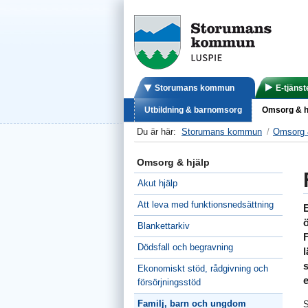
Storumans kommun
E-tjänst
Utbildning & barnomsorg
Omsorg & h
Du är här:
Storumans kommun
Omsorg 
Omsorg & hjälp
Akut hjälp
Att leva med funktionsnedsättning
ö
Blankettarkiv
Dödsfall och begravning
l
s
Ekonomiskt stöd, rådgivning och
e
försörjningsstöd
Familj, barn och ungdom
S