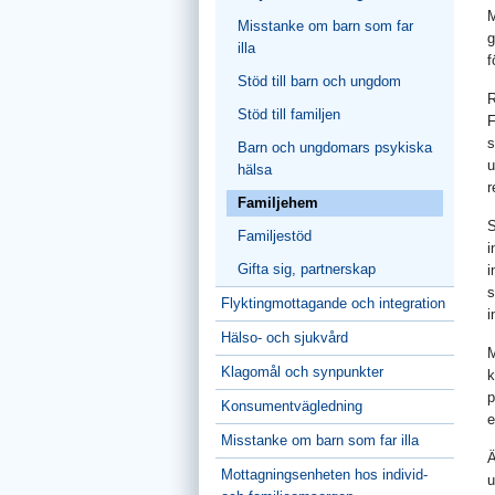
M
Misstanke om barn som far
g
illa
f
Stöd till barn och ungdom
R
Stöd till familjen
F
s
Barn och ungdomars psykiska
u
hälsa
r
Familjehem
S
Familjestöd
i
Gifta sig, partnerskap
i
s
Flyktingmottagande och integration
i
Hälso- och sjukvård
M
Klagomål och synpunkter
k
p
Konsumentvägledning
e
Misstanke om barn som far illa
Ä
Mottagningsenheten hos individ-
u