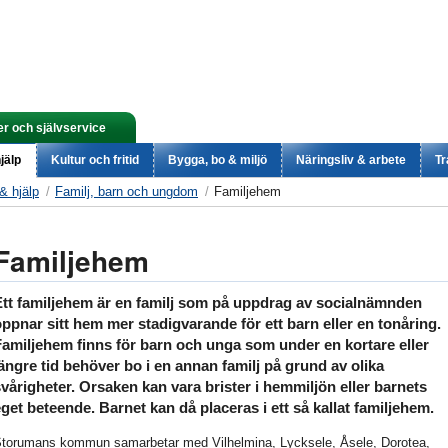
er och självservice
jälp
Kultur och fritid
Bygga, bo & miljö
Näringsliv & arbete
Tr
& hjälp
Familj, barn och ungdom
Familjehem
Familjehem
Ett familjehem är en familj som på uppdrag av socialnämnden
ppnar sitt hem mer stadigvarande för ett barn eller en tonåring.
Familjehem finns för barn och unga som under en kortare eller
ängre tid behöver bo i en annan familj på grund av olika
vårigheter. Orsaken kan vara brister i hemmiljön eller barnets
get beteende. Barnet kan då placeras i ett så kallat familjehem.
torumans kommun samarbetar med Vilhelmina, Lycksele, Åsele, Dorotea,