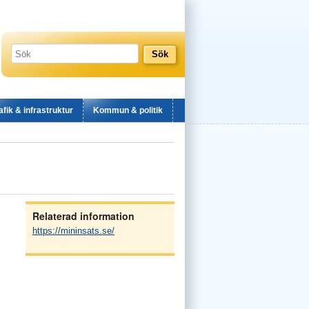
afik & infrastruktur
Kommun & politik
Relaterad information
https://mininsats.se/