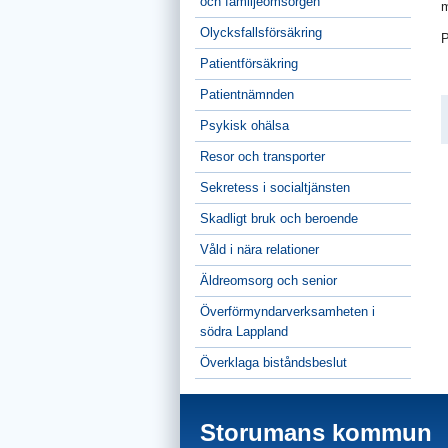
och familjeomsorgen
m
Olycksfallsförsäkring
P
Patientförsäkring
Patientnämnden
Psykisk ohälsa
Resor och transporter
Sekretess i socialtjänsten
Skadligt bruk och beroende
Våld i nära relationer
Äldreomsorg och senior
Överförmyndarverksamheten i
södra Lappland
Överklaga biståndsbeslut
Storumans kommun