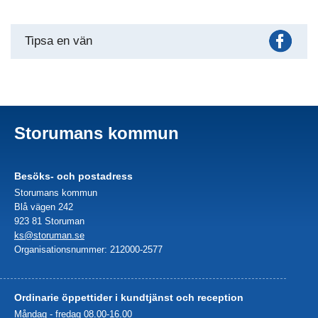
Fac
Tipsa en vän
Storumans kommun
Besöks- och postadress
Storumans kommun
Blå vägen 242
923 81 Storuman
ks@storuman.se
Organisationsnummer: 212000-2577
Ordinarie öppettider i kundtjänst och reception
Måndag - fredag 08.00-16.00