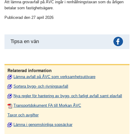
Att lämna grovavfall på ÅVC ingår i renhållningstaxan som du årligen
betalar som fastighetsägare.
Publicerad den 27 april 2026
Fac
Tipsa en vän
Relaterad information
Lämna avfall på ÅVC som verksamhetsutövare
Sortera bygg- och rivningsavfall
Nya regler för hantering av bygg- och farligt avfall samt elavfall
Transportdokument FA till Morkan ÅVC
Taxor och avgifter
Lämna i genomskinliga sopsäckar