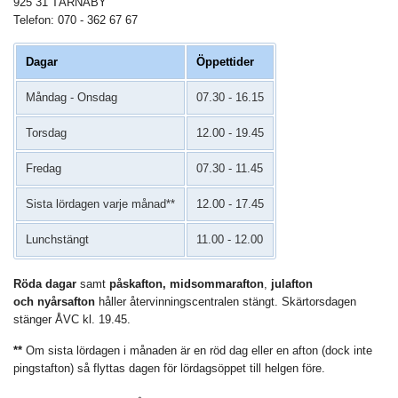
925 31 TÄRNABY
Telefon: 070 - 362 67 67
Dagar
Öppettider
Måndag - Onsdag
07.30 - 16.15
Torsdag
12.00 - 19.45
Fredag
07.30 - 11.45
Sista lördagen varje månad**
12.00 - 17.45
Lunchstängt
11.00 - 12.00
Röda dagar
samt
påskafton, midsommarafton
,
julafton
och
nyårsafton
håller återvinningscentralen stängt. Skärtorsdagen
stänger ÅVC kl. 19.45.
**
Om sista lördagen i månaden är en röd dag eller en afton (dock inte
pingstafton) så flyttas dagen för lördagsöppet till helgen före.