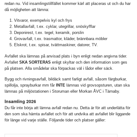
redan nu. Vid insamlingstillfället kommer kärl att placeras ut och du har
då möjligheten att lämna:
Vitvaror, exempelvis kyl och frys
Metallavfall, t.ex. cyklar, utegrillar, snöskyfflar
Deponirest, t.ex. tegel, keramik, porslin
Grovavfall, t.ex. trasmattor, kläder, brännbara möbler
Elskrot, t.ex. spisar, tvättmaskiner, datorer, TV.
Avfallet ska lämnas på anvisad plats i byn enligt nedan angivna tider.
Avfallet
SKA SORTERAS
enligt skyltar och den information som ges
på platsen. Alla smådelar ska förpackas väl i lådor eller säck.
Bygg och rivningsavfall, bildäck samt farligt avfall, såsom färgburkar,
spillolja, sprayburkar mm får
INTE
lämnas vid grovsopsturen, utan ska
lämnas på miljöstationen i Storuman eller Morkan ÅVC i Tärnaby.
Insamling 2026
Du får inte börja att lämna avfall redan nu. Detta är för att underlätta för
den som ska hämta avfallet och för att undvika att avfallet blir liggande
för länge vid varje ställe. Följande tider och platser gäller: