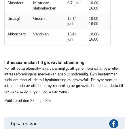
Slussfors
IK stugan,
6-7 juni
10.00-
slalombacken
16.00
Umasjö
Grusmon
13-14
10.00-
juni
16.00
Abborrberg
Vändplan
13-14
10.00-
juni
16.00
Intresseanmälan till grovavfallshämtning
För att detta alternativ ska vara möjligt att genomföra så är bya- eller
intresseföreningens medverkan absolut nödvändig. Byn bestämmer
själv om man vill delta i byahämtning av grovavfall. De byar som är
intresserade av att delta i byainsamling av grovavfall meddelar detta till
tekniska avdelningen i början av våren.
Publicerad den 27 maj 2025
Fac
Tipsa en vän