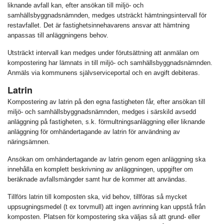
liknande avfall kan, efter ansökan till miljö- och
samhällsbyggnadsnämnden, medges utsträckt hämtningsintervall för
restavfallet. Det är fastighetsinnehavarens ansvar att hämtning
anpassas till anläggningens behov.
Utsträckt intervall kan medges under förutsättning att anmälan om
kompostering har lämnats in till miljö- och samhällsbyggnadsnämnden.
Anmäls via kommunens självserviceportal och en avgift debiteras.
Latrin
Kompostering av latrin på den egna fastigheten får, efter ansökan till
miljö- och samhällsbyggnadsnämnden, medges i särskild avsedd
anläggning på fastigheten, s.k. förmultningsanläggning eller liknande
anläggning för omhändertagande av latrin för användning av
näringsämnen.
Ansökan om omhändertagande av latrin genom egen anläggning ska
innehålla en komplett beskrivning av anläggningen, uppgifter om
beräknade avfallsmängder samt hur de kommer att användas.
Tillförs latrin till komposten ska, vid behov, tillföras så mycket
uppsugningsmedel (t ex torvmull) att ingen avrinning kan uppstå från
komposten. Platsen för kompostering ska väljas så att grund- eller