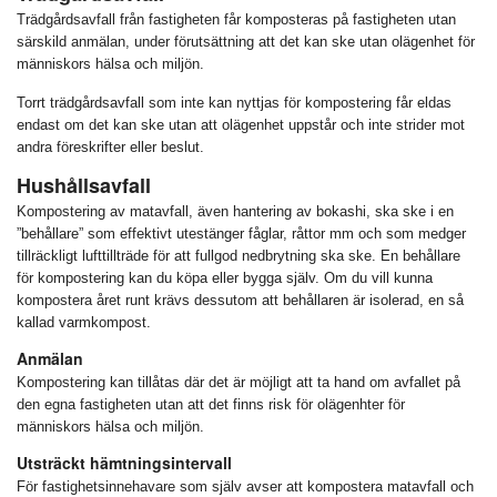
Trädgårdsavfall från fastigheten får komposteras på fastigheten utan
särskild anmälan, under förutsättning att det kan ske utan olägenhet för
människors hälsa och miljön.
Torrt trädgårdsavfall som inte kan nyttjas för kompostering får eldas
endast om det kan ske utan att olägenhet uppstår och inte strider mot
andra föreskrifter eller beslut.
Hushållsavfall
Kompostering av matavfall, även hantering av bokashi, ska ske i en
”behållare” som effektivt utestänger fåglar, råttor mm och som medger
tillräckligt lufttillträde för att fullgod nedbrytning ska ske. En behållare
för kompostering kan du köpa eller bygga själv. Om du vill kunna
kompostera året runt krävs dessutom att behållaren är isolerad, en så
kallad varmkompost.
Anmälan
Kompostering kan tillåtas där det är möjligt att ta hand om avfallet på
den egna fastigheten utan att det finns risk för olägenhter för
människors hälsa och miljön.
Utsträckt hämtningsintervall
För fastighetsinnehavare som själv avser att kompostera matavfall och