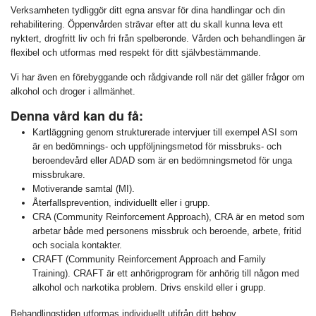
Verksamheten tydliggör ditt egna ansvar för dina handlingar och din
rehabilitering. Öppenvården strävar efter att du skall kunna leva ett
nyktert, drogfritt liv och fri från spelberonde. Vården och behandlingen är
flexibel och utformas med respekt för ditt självbestämmande.
Vi har även en förebyggande och rådgivande roll när det gäller frågor om
alkohol och droger i allmänhet.
Denna vård kan du få:
Kartläggning genom strukturerade intervjuer till exempel ASI som
är en bedömnings- och uppföljningsmetod för missbruks- och
beroendevård eller ADAD som är en bedömningsmetod för unga
missbrukare.
Motiverande samtal (MI).
Återfallsprevention, individuellt eller i grupp.
CRA (Community Reinforcement Approach), CRA är en metod som
arbetar både med personens missbruk och beroende, arbete, fritid
och sociala kontakter.
CRAFT (Community Reinforcement Approach and Family
Training). CRAFT är ett anhörigprogram för anhörig till någon med
alkohol och narkotika problem. Drivs enskild eller i grupp.
Behandlingstiden utformas individuellt utifrån ditt behov.