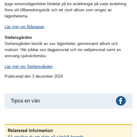
tjugo enrumslägenheter fördelat på tre avdelningar på varje avdelning
finns ett tillberedningskök och ett stort allrum som omges av
lägenheterna.
Läs mer om Blåsippan
Stefansgården
Stefansgården består av sex lägenheter, gemensamt allrum och
matrum. Här jobbar sex dagpersonal och tre nattpersonal samt en
ansvarig sjuksköterska.
Läs mer om Stefansgården
Publicerad den 3 december 2024
Fac
Tipsa en vän
Relaterad information
Så ansöker du om plats på särskilt boende