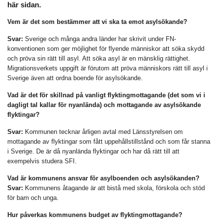
här sidan.
Vem är det som bestämmer att vi ska ta emot asylsökande?
Svar:
Sverige och många andra länder har skrivit under FN-
konventionen som ger möjlighet för flyende människor att söka skydd
och pröva sin rätt till asyl. Att söka asyl är en mänsklig rättighet.
Migrationsverkets uppgift är förutom att pröva människors rätt till asyl i
Sverige även att ordna boende för asylsökande.
Vad är det för skillnad på vanligt flyktingmottagande (det som vi i
dagligt tal kallar för nyanlända) och mottagande av asylsökande
flyktingar?
Svar:
Kommunen tecknar årligen avtal med Länsstyrelsen om
mottagande av flyktingar som fått uppehållstillstånd och som får stanna
i Sverige. De är då nyanlända flyktingar och har då rätt till att
exempelvis studera SFI.
Vad är kommunens ansvar för asylboenden och asylsökanden?
Svar:
Kommunens åtagande är att bistå med skola, förskola och stöd
för barn och unga.
Hur påverkas kommunens budget av flyktingmottagande?