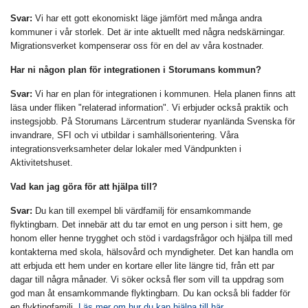
Svar:
Vi har ett gott ekonomiskt läge jämfört med många andra
kommuner i vår storlek. Det är inte aktuellt med några nedskärningar.
Migrationsverket kompenserar oss för en del av våra kostnader.
Har ni någon plan för integrationen i Storumans kommun?
Svar:
Vi har en plan för integrationen i kommunen. Hela planen finns att
läsa under fliken "relaterad information". Vi erbjuder också praktik och
instegsjobb. På Storumans Lärcentrum studerar nyanlända Svenska för
invandrare, SFI och vi utbildar i samhällsorientering. Våra
integrationsverksamheter delar lokaler med Vändpunkten i
Aktivitetshuset.
Vad kan jag göra för att hjälpa till?
Svar:
Du kan till exempel bli värdfamilj för ensamkommande
flyktingbarn. Det innebär att du tar emot en ung person i sitt hem, ge
honom eller henne trygghet och stöd i vardagsfrågor och hjälpa till med
kontakterna med skola, hälsovård och myndigheter. Det kan handla om
att erbjuda ett hem under en kortare eller lite längre tid, från ett par
dagar till några månader. Vi söker också fler som vill ta uppdrag som
god man åt ensamkommande flyktingbarn. Du kan också bli fadder för
en flyktingfamilj.
Läs mer om hur du kan hjälpa till här.