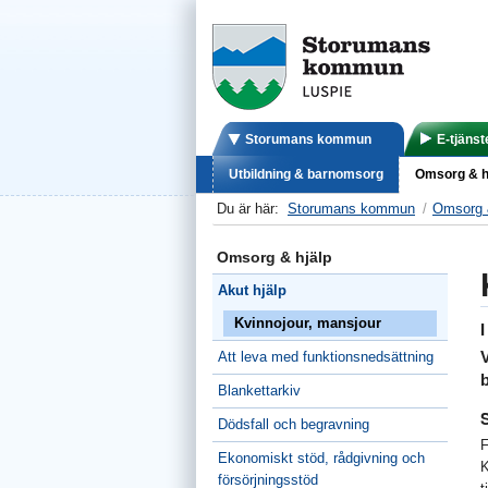
Storumans kommun
E-tjänst
Utbildning & barnomsorg
Omsorg & h
Du är här:
Storumans kommun
Omsorg 
Omsorg & hjälp
Akut hjälp
Kvinnojour, mansjour
I
Att leva med funktionsnedsättning
Blankettarkiv
Dödsfall och begravning
F
Ekonomiskt stöd, rådgivning och
K
försörjningsstöd