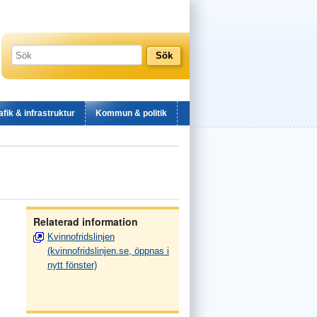
afik & infrastruktur
Kommun & politik
Relaterad information
Kvinnofridslinjen
(kvinnofridslinjen.se, öppnas i
nytt fönster)