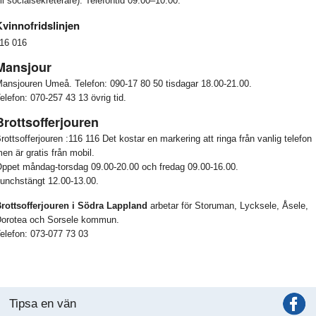
ill socialsekreterare). Telefontid 09.00–10.00.
Kvinnofridslinjen
16 016
Mansjour
ansjouren Umeå. Telefon: 090-17 80 50 tisdagar 18.00-21.00.
elefon: 070-257 43 13 övrig tid.
Brottsofferjouren
rottsofferjouren :116 116 Det kostar en markering att ringa från vanlig telefon
en är gratis från mobil.
ppet måndag-torsdag 09.00-20.00 och fredag 09.00-16.00.
unchstängt 12.00-13.00.
rottsofferjouren i Södra Lappland
arbetar för Storuman, Lycksele, Åsele,
orotea och Sorsele kommun.
elefon: 073-077 73 03
Tipsa en vän