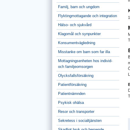
t
Familj, barn och ungdom
Flyktingmottagande och integration
1
Hälso- och sjukvård
Klagomål och synpunkter
M
T
Konsumentvägledning
Misstanke om barn som far illa
B
Mottagningsenheten hos individ-
m
och familjeomsorgen
Ö
L
Olycksfallsförsäkring
Patientförsäkring
B
D
Patientnämnden
T
Psykisk ohälsa
Resor och transporter
Sekretess i socialtjänsten
Skadligt bruk och beroende