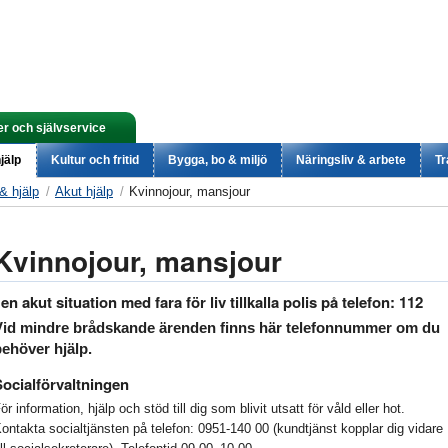
er och självservice
jälp
Kultur och fritid
Bygga, bo & miljö
Näringsliv & arbete
Tr
& hjälp
Akut hjälp
Kvinnojour, mansjour
Kvinnojour, mansjour
 en akut situation med fara för liv tillkalla polis på telefon:
112
Vid mindre brådskande ärenden finns här telefonnummer om du
behöver hjälp.
Socialförvaltningen
ör information, hjälp och stöd till dig som blivit utsatt för våld eller hot.
ontakta socialtjänsten på telefon: 0951-140 00 (kundtjänst kopplar dig vidare