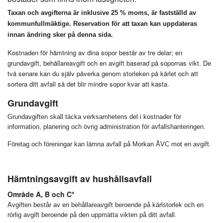
Taxan och avgifterna är inklusive 25 % moms, är fastställd av
kommunfullmäktige
.
Reservation för att taxan kan uppdateras
innan ändring sker på denna sida.
Kostnaden för hämtning av dina sopor består av tre delar; en
grundavgift, behållareavgift och en avgift baserad på sopornas vikt. De
två senare kan du själv påverka genom storleken på kärlet och att
sortera ditt avfall så det blir mindre sopor kvar att kasta.
Grundavgift
Grundavgiften skall täcka verksamhetens del i kostnader för
information, planering och övrig administration för avfallshanteringen.
Företag och föreningar kan lämna avfall på Morkan ÅVC mot en avgift.
Hämtningsavgift av hushållsavfall
Område A, B och C*
Avgiften består av en behållareavgift beroende på kärlstorlek och en
rörlig avgift beroende på den uppmätta vikten på ditt avfall.