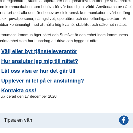
ed regionnätet, stadsnätsoperatörer och tjänsteleverantörer ger vi samhället
en kommunikation som behövs för vår tids digital värld. Användarna av nätet
r i stort sett alla som är i behov av elektronisk kommunikation i vårt omfång.
. ex. privatpersoner, näringslivet, operatörer och den offentliga sektorn. Vi
obbar kontinuerligt med att hålla hög kvalité, stabilitet och säkerhet i nätet.
torumans kommun äger nätet och SumNet är den enhet inom kommunens
erksamhet som har i uppdrag att driva och bygga ut nätet.
-
Välj eller byt tjänsteleverantör
-
Hur ansluter jag mig till nätet?
-
Låt oss visa er hur det går till
-
Upplever ni fel på er anslutning?
-
Kontakta oss!
ublicerad den 17 december 2020
Tipsa en vän