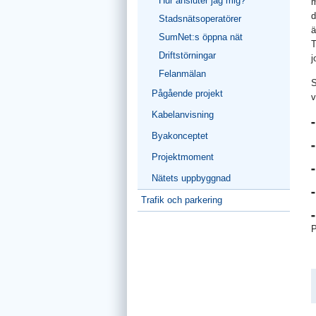
Hur ansluter jag mig?
m
d
Stadsnätsoperatörer
ä
SumNet:s öppna nät
T
Driftstörningar
j
Felanmälan
S
Pågående projekt
v
Kabelanvisning
Byakonceptet
Projektmoment
Nätets uppbyggnad
Trafik och parkering
P