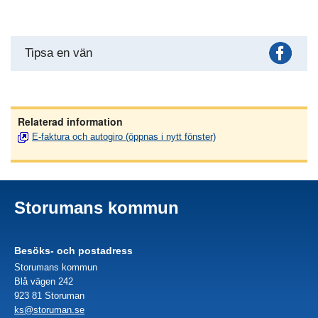
Fac
Tipsa en vän
Relaterad information
E-faktura och autogiro (öppnas i nytt fönster)
Storumans kommun
Besöks- och postadress
Storumans kommun
Blå vägen 242
923 81 Storuman
ks@storuman.se