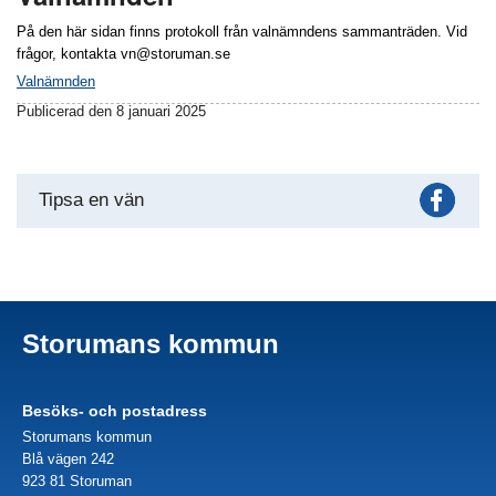
På den här sidan finns protokoll från valnämndens sammanträden. Vid
frågor, kontakta vn@storuman.se
Valnämnden
Publicerad den 8 januari 2025
Fac
Tipsa en vän
Storumans kommun
Besöks- och postadress
Storumans kommun
Blå vägen 242
923 81 Storuman