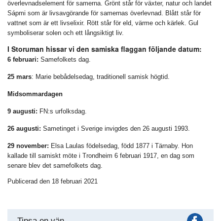
överlevnadselement för samerna. Grönt står för växter, natur och landet
Sápmi som är livsavgörande för samernas överlevnad. Blått står för
vattnet som är ett livselixir. Rött står för eld, värme och kärlek. Gul
symboliserar solen och ett långsiktigt liv.
I Storuman hissar vi den samiska flaggan följande datum:
6 februari:
Samefolkets dag.
25 mars
: Marie bebådelsedag, traditionell samisk högtid.
Midsommardagen
9 augusti:
FN:s urfolksdag.
26 augusti:
Sametinget i Sverige invigdes den 26 augusti 1993.
29 november:
Elsa Laulas födelsedag, född 1877 i Tärnaby. Hon
kallade till samiskt möte i Trondheim 6 februari 1917, en dag som
senare blev det samefolkets dag.
Publicerad den 18 februari 2021
Fac
Tipsa en vän