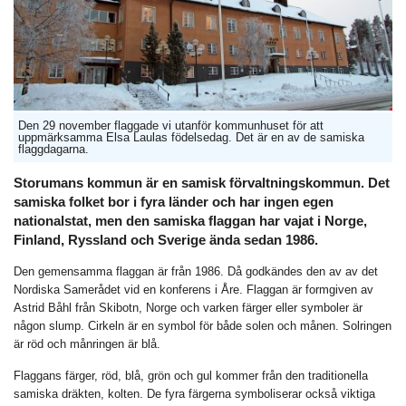
Den 29 november flaggade vi utanför kommunhuset för att
uppmärksamma Elsa Laulas födelsedag. Det är en av de samiska
flaggdagarna.
Storumans kommun är en samisk förvaltningskommun. Det
samiska folket bor i fyra länder och har ingen egen
nationalstat, men den samiska flaggan har vajat i Norge,
Finland, Ryssland och Sverige ända sedan 1986.
Den gemensamma flaggan är från 1986. Då godkändes den av av det
Nordiska Samerådet vid en konferens i Åre. Flaggan är formgiven av
Astrid Båhl från Skibotn, Norge och varken färger eller symboler är
någon slump. Cirkeln är en symbol för både solen och månen. Solringen
är röd och månringen är blå.
Flaggans färger, röd, blå, grön och gul kommer från den traditionella
samiska dräkten, kolten. De fyra färgerna symboliserar också viktiga