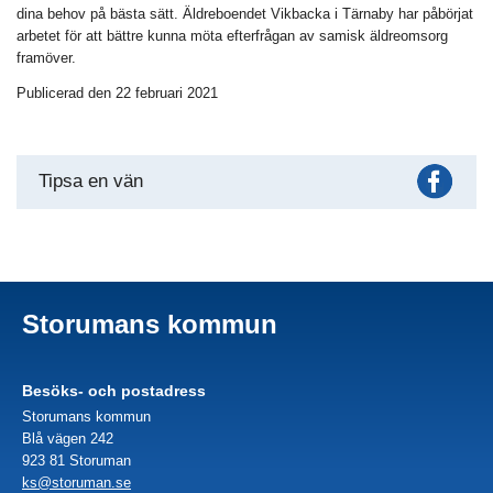
dina behov på bästa sätt. Äldreboendet Vikbacka i Tärnaby har påbörjat
arbetet för att bättre kunna möta efterfrågan av samisk äldreomsorg
framöver.
Publicerad den 22 februari 2021
Fac
Tipsa en vän
Storumans kommun
Besöks- och postadress
Storumans kommun
Blå vägen 242
923 81 Storuman
ks@storuman.se