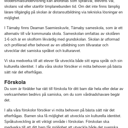
Modersmålsundervisning kan anordnas som språkval, elevens val,
skolans val eller utanför timplanebunden tid. Om det inte finns lämplig
lärare tillgänglig på skolan är distansutbildning via tekniska lösningar en
möjlighet.
I Tärnaby finns Dearnan Saemieskuvle, Tärnaby sameskola, som är ett
alternativ till vår kommunala skola. Sameskolan omfattas av skolåren
1-6 och är en skolform likvärdig med grundskolan. Skolan är utformad
och profilerad efter behovet av en utbildning som tillvaratar och
utvecklar det samiska språket och kulturarvet.
Vi ska medverka till att elever får utveckla både sitt egna språk och sin
kulturella identitet. I alla våra skolor försöker vi möta behoven på bästa
sätt när det efterfrågas.
Förskola
Du som är förälder har rätt till förskola för ditt barn där hela eller delar av
verksamheten bedrivs på samiska, om du som vårdnadshavare begär
det.
I alla våra förskolor försöker vi möta behoven på bästa sätt när det
efterfrågas. Barnen ska få möjlighet att utveckla sin kulturella identitet.
Språkutveckling är ett viktigt område i förskolan. Förskolan ska
medverka till att ditt barn får möjlighet att utveckla både det svenska