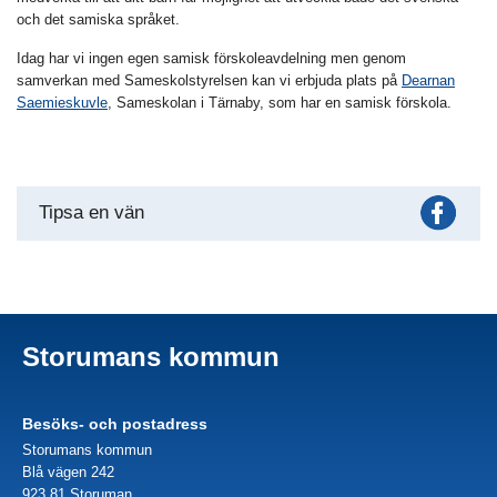
och det samiska språket.
Idag har vi ingen egen samisk förskoleavdelning men genom
samverkan med Sameskolstyrelsen kan vi erbjuda plats på
Dearnan
Saemieskuvle
, Sameskolan i Tärnaby, som har en samisk förskola.
Fac
Tipsa en vän
Storumans kommun
Besöks- och postadress
Storumans kommun
Blå vägen 242
923 81 Storuman