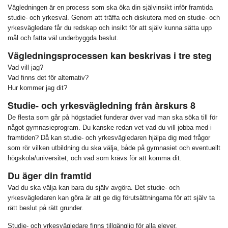
Vägledningen är en process som ska öka din självinsikt inför framtida
studie- och yrkesval. Genom att träffa och diskutera med en studie- och
yrkesvägledare får du redskap och insikt för att själv kunna sätta upp
mål och fatta väl underbyggda beslut.
Vägledningsprocessen kan beskrivas i tre steg
Vad vill jag?
Vad finns det för alternativ?
Hur kommer jag dit?
Studie- och yrkesvägledning från årskurs 8
De flesta som går på högstadiet funderar över vad man ska söka till för
något gymnasieprogram. Du kanske redan vet vad du vill jobba med i
framtiden? Då kan studie- och yrkesvägledaren hjälpa dig med frågor
som rör vilken utbildning du ska välja, både på gymnasiet och eventuellt
högskola/universitet, och vad som krävs för att komma dit.
Du äger din framtid
Vad du ska välja kan bara du själv avgöra. Det studie- och
yrkesvägledaren kan göra är att ge dig förutsättningarna för att själv ta
rätt beslut på rätt grunder.
Studie- och yrkesvägledare finns tillgänglig för alla elever.