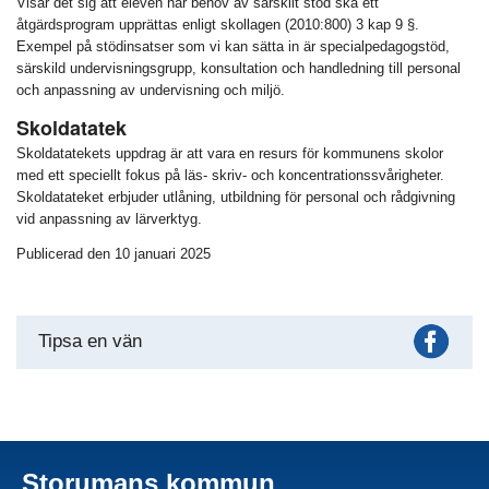
Visar det sig att eleven har behov av särskilt stöd ska ett
åtgärdsprogram upprättas enligt skollagen (2010:800) 3 kap 9 §.
Exempel på stödinsatser som vi kan sätta in är specialpedagogstöd,
särskild undervisningsgrupp, konsultation och handledning till personal
och anpassning av undervisning och miljö.
Skoldatatek
Skoldatatekets uppdrag är att vara en resurs för kommunens skolor
med ett speciellt fokus på läs- skriv- och koncentrationssvårigheter.
Skoldatateket erbjuder utlåning, utbildning för personal och rådgivning
vid anpassning av lärverktyg.
Publicerad den 10 januari 2025
Fac
Tipsa en vän
Storumans kommun