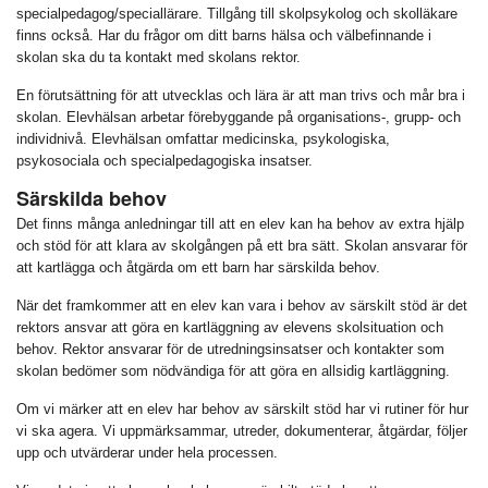
specialpedagog/speciallärare. Tillgång till skolpsykolog och skolläkare
finns också. Har du frågor om ditt barns hälsa och välbefinnande i
skolan ska du ta kontakt med skolans rektor.
En förutsättning för att utvecklas och lära är att man trivs och mår bra i
skolan. Elevhälsan arbetar förebyggande på organisations-, grupp- och
individnivå. Elevhälsan omfattar medicinska, psykologiska,
psykosociala och specialpedagogiska insatser.
Särskilda behov
Det finns många anledningar till att en elev kan ha behov av extra hjälp
och stöd för att klara av skolgången på ett bra sätt. Skolan ansvarar för
att kartlägga och åtgärda om ett barn har särskilda behov.
När det framkommer att en elev kan vara i behov av särskilt stöd är det
rektors ansvar att göra en kartläggning av elevens skolsituation och
behov. Rektor ansvarar för de utredningsinsatser och kontakter som
skolan bedömer som nödvändiga för att göra en allsidig kartläggning.
Om vi märker att en elev har behov av särskilt stöd har vi rutiner för hur
vi ska agera. Vi uppmärksammar, utreder, dokumenterar, åtgärdar, följer
upp och utvärderar under hela processen.