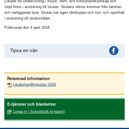
Lokaler för undervisning i musik, hem- och konsumentkunskap och
slöjd finns i anslutning till skolan. Skolans elever kommer från tätorten
och närliggande byar. Skolan har egen idrottsplan och sim- och sporthall
i anslutning till skolområdet.
Publicerad den 4 april 2018
Fac
Tipsa en vän
Relaterad information
Likabehandlingsplan 2026
E-tjänster och blanketter
Logga in i SchoolSoft (e-tjänst)