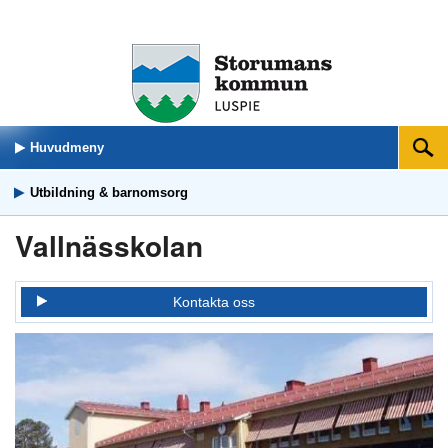
Huvudmeny
Sök
Utbildning & barnomsorg
Vallnässkolan
Kontakta oss