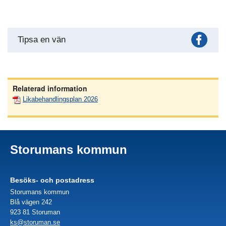
Fac
Tipsa en vän
Relaterad information
Likabehandlingsplan 2026
Storumans kommun
Besöks- och postadress
Storumans kommun
Blå vägen 242
923 81 Storuman
ks@storuman.se