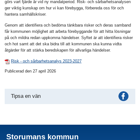
görs vart fjärde år vid ny mandatperiod. Risk- och sårbarhetsanalysen
ger viktig kunskap om hur vi kan förebygga, förbereda oss för och
hantera samhällskriser.
Genom att identifiera och bedöma tänkbara risker och deras samband
får kommunen möjlighet att arbeta förebyggande för att hitta lösningar
på och mildra redan uppkomna händelser. Syftet är att identifiera risker
och hot samt att det ska bidra till att kommunen ska kunna vidta
åtgärder för att stärka beredskapen för allvarliga händelser.
Risk - och sårbarhetsanalys 2023-2027
Publicerad den 27 april 2026
Fac
Tipsa en vän
Storumans kommun