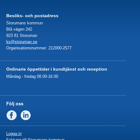
Besöks- och postadress
Storumans kommun
Blå vägen 242
923 81 Storuman
ks@storuman.se
Organisationsnummer: 212000-2577
Ordinarie öppettider i kundtjänst och reception
Måndag - fredag 08.00-16.00
Följ oss
Facebook
Linkedin
Logga in
Fakturor till Storumans kommun