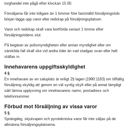
torghandel inte pågå efter klockan 15.00.
Försäljarna får inte tidigare än 1 timmer före fastställd försäljningstids
början lägga upp varor eller redskap på försäljningsplatsen.
Varor och redskap skall vara bortförda senast 1 timme efter
försäljningstidens slut.
På begäran av polismyndigheten eller annan myndighet eller om
särskilda fall skall ske vid andra tider än vad stadgas ovan eller helt
ställas in.
Innehavarens uppgiftsskyldighet
4 §
En innehavare av en saluplats är enligt 2§ lagen (1990:1183) om tillfällig
försäljning skyldig att genom en väl synlig skylt eller på annat lämpligt
sätt lämna upplysning om innehavarens namn, postadress och
telefonnummer.
Förbud mot försäljning av vissa varor
5 §
Sprängdeg, skjutvapen och pyrotekniska varor får inte säljas på de
allmänna försäljningsplatserna.