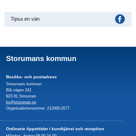
Fac
Tipsa en vän
Storumans kommun
Besöks- och postadress
Storumans kommun
Blå vägen 242
923 81 Storuman
ks@storuman.se
Organisationsnummer: 212000-2577
Ordinarie öppettider i kundtjänst och reception
Måndag - fredag 08.00-16.00