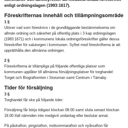
enligt ordningslagen (1993:1617).
Föreskrifternas innehåll och tillämpningsområde
1 §
Utöver vad som föreskrivs i de grundläggande bestämmelserna om
allmän ordning och säkerhet på offentlig plats i 3 kap ordningslagen
(1993:1671) och i kommunens lokala ordningsföreskrifter gäller dessa
föreskrifter för salutorgen i kommunen. Syftet med föreskrifterna är att
upprätthålla den allmänna ordningen.
2 §
Föreskrifterna är tillämpliga på följande offentliga platser som
kommunen upplåter till allmänna försäljningsplatser för torghandel:
Torget och Biograftomten i Storuman samt Centrum i Tärnaby.
Tider för försäljning
3 §
Torghandel får ske på följande tider:
Försäljning får börja tidigast klockan 08.00 samt sluta senast klockan
18.00 ifall nämnden inte medgivit undantag eller beslutar annat.
På påskafton, pingstafton, midsommarafton och nyårsafton får