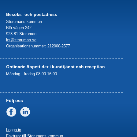
Besöks- och postadress
Storumans kommun
Blå vägen 242
923 81 Storuman
ks@storuman.se
Organisationsnummer: 212000-2577
Ordinarie öppettider i kundtjänst och reception
Måndag - fredag 08.00-16.00
Följ oss
Facebook
Linkedin
Logga in
Fakturor till Storumans kommun