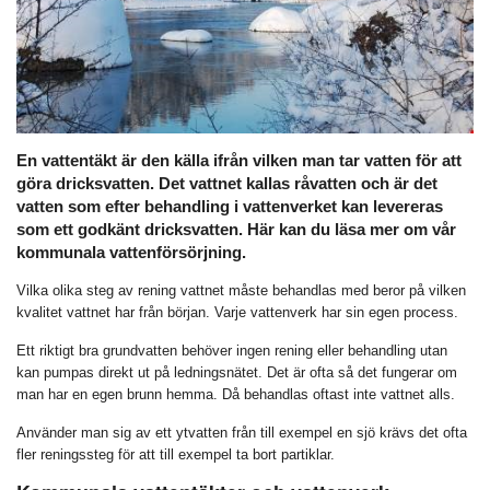
En vattentäkt är den källa ifrån vilken man tar vatten för att
göra dricksvatten. Det vattnet kallas råvatten och är det
vatten som efter behandling i vattenverket kan levereras
som ett godkänt dricksvatten. Här kan du läsa mer om vår
kommunala vattenförsörjning.
Vilka olika steg av rening vattnet måste behandlas med beror på vilken
kvalitet vattnet har från början. Varje vattenverk har sin egen process.
Ett riktigt bra grundvatten behöver ingen rening eller behandling utan
kan pumpas direkt ut på ledningsnätet. Det är ofta så det fungerar om
man har en egen brunn hemma. Då behandlas oftast inte vattnet alls.
Använder man sig av ett ytvatten från till exempel en sjö krävs det ofta
fler reningssteg för att till exempel ta bort partiklar.