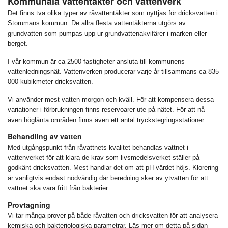
Kommunala vattentäkter och vattenverk
Det finns två olika typer av råvattentäkter som nyttjas för dricksvatten i
Storumans kommun. De allra flesta vattentäkterna utgörs av
grundvatten som pumpas upp ur grundvattenakvifärer i marken eller
berget.
I vår kommun är ca 2500 fastigheter ansluta till kommunens
vattenledningsnät. Vattenverken producerar varje år tillsammans ca 835
000 kubikmeter dricksvatten.
Vi använder mest vatten morgon och kväll. För att kompensera dessa
variationer i förbrukningen finns reservoarer ute på nätet. För att nå
även höglänta områden finns även ett antal tryckstegringsstationer.
Behandling av vatten
Med utgångspunkt från råvattnets kvalitet behandlas vattnet i
vattenverket för att klara de krav som livsmedelsverket ställer på
godkänt dricksvatten. Mest handlar det om att pH-värdet höjs. Klorering
är vanligtvis endast nödvändig där beredning sker av ytvatten för att
vattnet ska vara fritt från bakterier.
Provtagning
Vi tar många prover på både råvatten och dricksvatten för att analysera
kemiska och bakteriologiska parametrar. Läs mer om detta på sidan