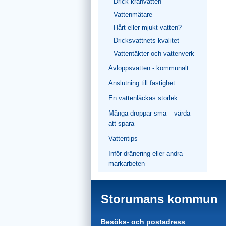
Drick kranvatten
Vattenmätare
Hårt eller mjukt vatten?
Dricksvattnets kvalitet
Vattentäkter och vattenverk
Avloppsvatten - kommunalt
Anslutning till fastighet
En vattenläckas storlek
Många droppar små – värda
att spara
Vattentips
Inför dränering eller andra
markarbeten
Storumans kommun
Besöks- och postadress