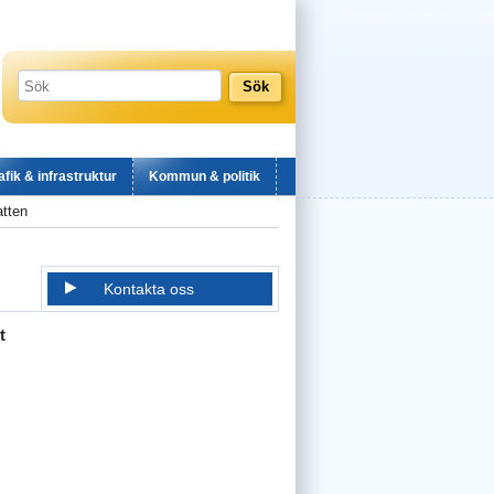
afik & infrastruktur
Kommun & politik
atten
Kontakta oss
t