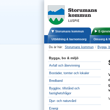
Storumans kommun
E-tjänst
Utbildning & barnomsorg
Omsorg & h
Du är här:
Storumans kommun
Bygga, b
Bygga, bo & miljö
Avfall och återvinning
Bostäder, tomter och lokaler
V
d
Bredband
g
Bygglov, tillstånd och
fastighetsfrågor
V
Djur- och naturvård
Energi