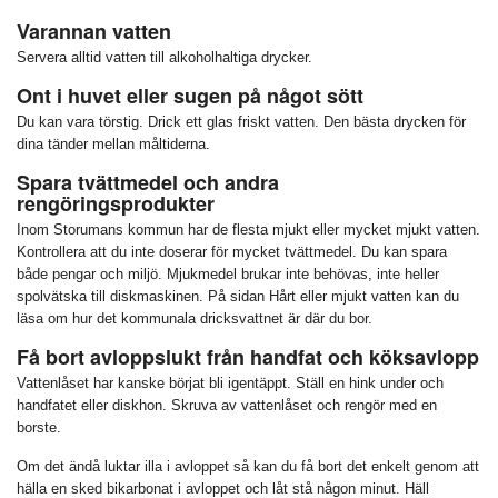
Varannan vatten
Servera alltid vatten till alkoholhaltiga drycker.
Ont i huvet eller sugen på något sött
Du kan vara törstig. Drick ett glas friskt vatten. Den bästa drycken för
dina tänder mellan måltiderna.
Spara tvättmedel och andra
rengöringsprodukter
Inom Storumans kommun har de flesta mjukt eller mycket mjukt vatten.
Kontrollera att du inte doserar för mycket tvättmedel. Du kan spara
både pengar och miljö. Mjukmedel brukar inte behövas, inte heller
spolvätska till diskmaskinen. På sidan Hårt eller mjukt vatten kan du
läsa om hur det kommunala dricksvattnet är där du bor.
Få bort avloppslukt från handfat och köksavlopp
Vattenlåset har kanske börjat bli igentäppt. Ställ en hink under och
handfatet eller diskhon. Skruva av vattenlåset och rengör med en
borste.
Om det ändå luktar illa i avloppet så kan du få bort det enkelt genom att
hälla en sked bikarbonat i avloppet och låt stå någon minut. Häll