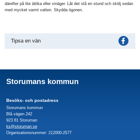
därefter på lite ättika eller vinäger. Låt det stå en stund och skölj sedan
med mycket varmt vatten. Skydda ögonen.
Fac
Tipsa en vän
Storumans kommun
Besöks- och postadress
Storumans kommun
Blå vägen 242
923 81 Storuman
ks@storuman.se
Organisationsnummer: 212000-2577