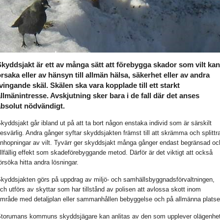
kyddsjakt är ett av många sätt att förebygga skador som vilt kan
rsaka eller av hänsyn till allmän hälsa, säkerhet eller av andra
vingande skäl. Skälen ska vara kopplade till ett starkt
llmänintresse. Avskjutning sker bara i de fall där det anses
absolut nödvändigt.
kyddsjakt går ibland ut på att ta bort någon enstaka individ som är särskilt
esvärlig. Andra gånger syftar skyddsjakten främst till att skrämma och splittr
nhopningar av vilt. Tyvärr ger skyddsjakt många gånger endast begränsad oc
illfällig effekt som skadeförebyggande metod. Därför är det viktigt att också
örsöka hitta andra lösningar.
kyddsjakten görs på uppdrag av miljö- och samhällsbyggnadsförvaltningen,
ch utförs av skyttar som har tillstånd av polisen att avlossa skott inom
mråde med detaljplan eller sammanhållen bebyggelse och på allmänna platse
torumans kommuns skyddsjägare kan anlitas av den som upplever olägenhe