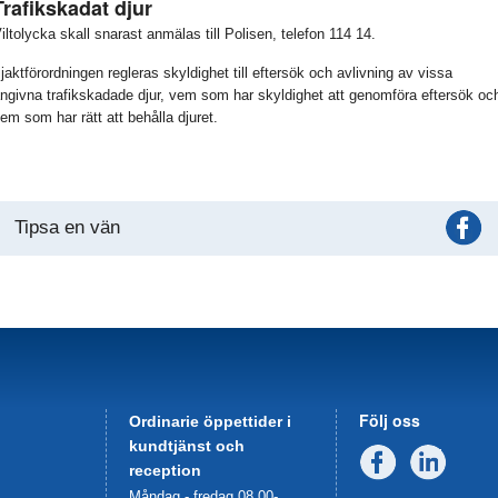
Trafikskadat djur
iltolycka skall snarast anmälas till Polisen, telefon 114 14.
 jaktförordningen regleras skyldighet till eftersök och avlivning av vissa
ngivna trafikskadade djur, vem som har skyldighet att genomföra eftersök oc
em som har rätt att behålla djuret.
Tipsa en vän
Följ oss
Ordinarie öppettider i
kundtjänst och
Facebook
Linked
reception
Måndag - fredag 08.00-