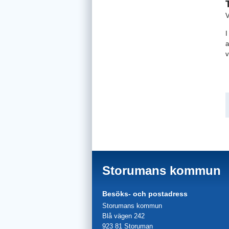
V
I
a
v
Storumans kommun
Besöks- och postadress
Storumans kommun
Blå vägen 242
923 81 Storuman