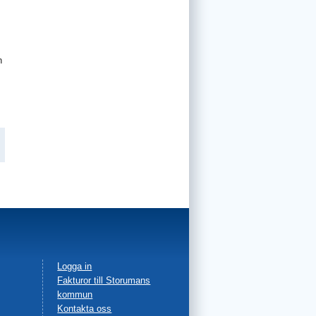
h
Facebook
Logga in
Fakturor till Storumans
in
kommun
Kontakta oss