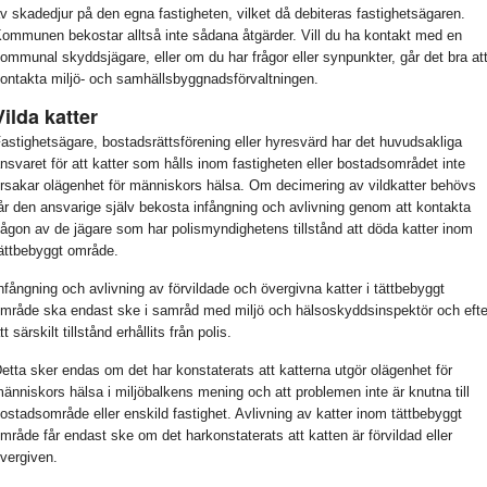
v skadedjur på den egna fastigheten, vilket då debiteras fastighetsägaren.
ommunen bekostar alltså inte sådana åtgärder. Vill du ha kontakt med en
ommunal skyddsjägare, eller om du har frågor eller synpunkter, går det bra at
ontakta miljö- och samhällsbyggnadsförvaltningen.
Vilda katter
astighetsägare, bostadsrättsförening eller hyresvärd har det huvudsakliga
nsvaret för att katter som hålls inom fastigheten eller bostadsområdet inte
rsakar olägenhet för människors hälsa. Om decimering av vildkatter behövs
år den ansvarige själv bekosta infångning och avlivning genom att kontakta
ågon av de jägare som har polismyndighetens tillstånd att döda katter inom
ättbebyggt område.
nfångning och avlivning av förvildade och övergivna katter i tättbebyggt
mråde ska endast ske i samråd med miljö och hälsoskyddsinspektör och efte
tt särskilt tillstånd erhållits från polis.
etta sker endas om det har konstaterats att katterna utgör olägenhet för
änniskors hälsa i miljöbalkens mening och att problemen inte är knutna till
ostadsområde eller enskild fastighet. Avlivning av katter inom tättbebyggt
mråde får endast ske om det harkonstaterats att katten är förvildad eller
vergiven.