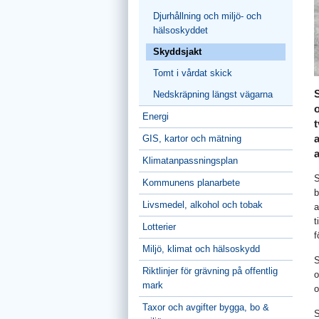
Djurhållning och miljö- och
hälsoskyddet
Skyddsjakt
Tomt i vårdat skick
S
Nedskräpning längst vägarna
o
Energi
t
a
GIS, kartor och mätning
Klimatanpassningsplan
S
Kommunens planarbete
b
Livsmedel, alkohol och tobak
a
t
Lotterier
f
Miljö, klimat och hälsoskydd
S
Riktlinjer för grävning på offentlig
o
mark
o
Taxor och avgifter bygga, bo &
S