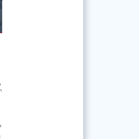
a
h
r.
t