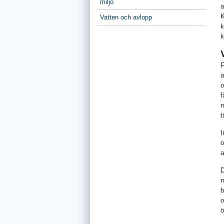
miljö
a
K
Vatten och avlopp
k
k
F
a
o
f
n
t
I
o
a
D
m
b
o
ö