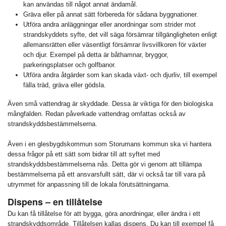
kan användas till något annat ändamål.
Gräva eller på annat sätt förbereda för sådana byggnationer.
Utföra andra anläggningar eller anordningar som strider mot
strandskyddets syfte, det vill säga försämrar tillgängligheten enligt
allemansrätten eller väsentligt försämrar livsvillkoren för växter
och djur. Exempel på detta är båthamnar, bryggor,
parkeringsplatser och golfbanor.
Utföra andra åtgärder som kan skada växt- och djurliv, till exempel
fälla träd, gräva eller gödsla.
Även små vattendrag är skyddade. Dessa är viktiga för den biologiska
mångfalden. Redan påverkade vattendrag omfattas också av
strandskyddsbestämmelserna.
Även i en glesbygdskommun som Storumans kommun ska vi hantera
dessa frågor på ett sätt som bidrar till att syftet med
strandskyddsbestämmelserna nås. Detta gör vi genom att tillämpa
bestämmelserna på ett ansvarsfullt sätt, där vi också tar till vara på
utrymmet för anpassning till de lokala förutsättningarna.
Dispens – en tillåtelse
Du kan få tillåtelse för att bygga, göra anordningar, eller ändra i ett
strandskyddsområde. Tillåtelsen kallas dispens. Du kan till exempel få