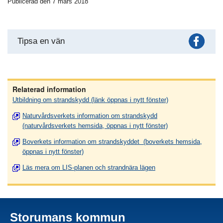
Publicerad den 7 mars 2018
Fac
Tipsa en vän
Relaterad information
Utbildning om strandskydd (länk öppnas i nytt fönster)
Naturvårdsverkets information om strandskydd
(naturvårdsverkets hemsida, öppnas i nytt fönster)
Boverkets information om strandskyddet (boverkets hemsida,
öppnas i nytt fönster)
Läs mera om LIS-planen och strandnära lägen
Storumans kommun