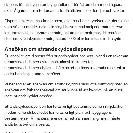
dispens för att bygga en brygga eller ett förråd om du har godtagbara
skäl. Åtgärden får inte försämra för friluftslivet eller för djur och växter.
Dispens söker du hos kommunen, eller hos Länsstyrelsen om det skulle
vara så att området också är skyddat som nationalpark, naturreservat,
kulturreservat, naturvårdsområde, naturminne, biotopskyddsområde,
djur- och växtskyddsområde, natura 2000 eller landskapsbildsskydd.
Ansökan om strandskyddsdispens
Du ansöker om dispens från strandskyddet hos oss. När du ansöker om
strandskyddsdispens ska ansökningsblanketten för
strandskyddsdispens fyllas i. På blanketten finns information om vilka
andra handlingar som vi behöver.
Vi behandlar en ansökan om strandskydddispens ofta samtidigt med en
ansökan om förhandsbesked om att kunna få ett bygglov på en plats
inom strandskyddat område.
Strandskyddsdispensen hanteras enligt bestämmelserna i miljöbalken,
medan förhandsbeskedet hanteras enligt plan- och bygglagens
bestämmelser. Vi hanterar ärendena i ett sammanhang, men måste
ändå fatta två olika beslut.