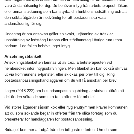
vara ändamålsenlig för dig. Du behöver intyg från arbetsterapeut, läkare
eller annan sakkunnig som kan styrka din funktionsnedsättning och att
den sökta åtgärden är nödvändig för att bostaden ska vara
ändamålsenlig för dig.
Undantag är om ansökan gäller spisvakt, utjämning av trösklar,
uppsättning av ledstång i trappa eller stödhandtag i övriga rum utom
badrum. I de fallen behövs inget intyg.
Ansökningsblankett
Ansökningsblanketten lämnas ut av t.ex. arbetsterapeuten vid
hembesöket inför intygsskrivningen. Men blanketten kan också skrivas
ut via kommunens e-tjänster, eller skickas per brev till dig. Ring
bostadsanpassningshandläggaren om du vill få ansökan per brev.
Lagen (2018:222) om bostadsanpassningsbidrag är skriven utifrån att
det är den sökande som ska ta in offerter för arbetet.
Vid större åtgärder såsom kök eller hygienutrymmen kräver kommunen
att du som sökande begär in offerter från tre olika företag som du
presenterar för handläggaren för bostadsanpssning.
Bidraget kommer att utgå från den billigaste offerten. Om du som