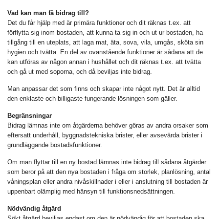
Vad kan man få bidrag till?
Det du får hjälp med är primära funktioner och dit räknas t.ex. att
förflytta sig inom bostaden, att kunna ta sig in och ut ur bostaden, ha
tillgång till en uteplats, att laga mat, äta, sova, vila, umgås, sköta sin
hygien och tvätta. En del av ovanstående funktioner är sådana att de
kan utföras av någon annan i hushållet och dit räknas t.ex. att tvätta
och gå ut med soporna, och då beviljas inte bidrag.
Man anpassar det som finns och skapar inte något nytt. Det är alltid
den enklaste och billigaste fungerande lösningen som gäller.
Begränsningar
Bidrag lämnas inte om åtgärderna behöver göras av andra orsaker som
eftersatt underhåll, byggnadstekniska brister, eller avsevärda brister i
grundläggande bostadsfunktioner.
Om man flyttar till en ny bostad lämnas inte bidrag till sådana åtgärder
som beror på att den nya bostaden i fråga om storlek, planlösning, antal
våningsplan eller andra nivåskillnader i eller i anslutning till bostaden är
uppenbart olämplig med hänsyn till funktionsnedsättningen.
Nödvändig åtgärd
Sökt åtgärd beviljas endast om den är nödvändig för att bostaden ska