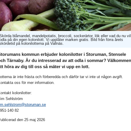
Skörda blåmandel, mandelpotatis, broccoli, sockerärtor, lök eller vad du nu vil
odla på din egen kolonilott. Vi upplåter marken gratis. Bild från förra årets
skördetid på kolonilotterna på Vallnäs.
Storumans kommun erbjuder kolonilotter i Storuman, Stensele
och Tärnaby. Är du intresserad av att odla i sommar? Välkomme
tt höra av dig till oss så mäter vi upp en lott.
otterna är inte frästa och förberedda och därför tar vi inte ut någon avgift.
ontakta oss för mer information.
ontakt kolonilotter:
im Sehlström
im.sehlstrom@storuman.se
951-140 82
ublicerad den 25 maj 2026