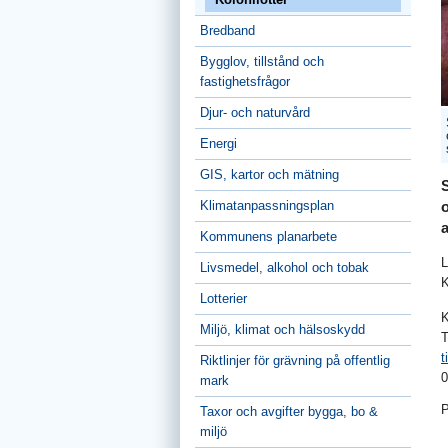
Bredband
Bygglov, tillstånd och
fastighetsfrågor
Djur- och naturvård
Energi
GIS, kartor och mätning
Klimatanpassningsplan
a
Kommunens planarbete
L
Livsmedel, alkohol och tobak
K
Lotterier
K
Miljö, klimat och hälsoskydd
T
t
Riktlinjer för grävning på offentlig
0
mark
P
Taxor och avgifter bygga, bo &
miljö