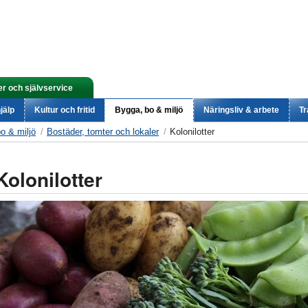
er och självservice
jälp
Kultur och fritid
Bygga, bo & miljö
Näringsliv & arbete
Tr
o & miljö
Bostäder, tomter och lokaler
Kolonilotter
Kolonilotter