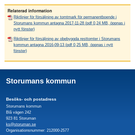
Relaterad information
Riktlinjer för försäljning av tomtmark för permanentboende i
Storumans kommun antagna 2017-11-28 (pdf 0,24 MB, öppnas i
nytt fönster)
Riktlinjer för försäljning av obebyggda resttomter i Storumans
kommun antagna 2016-09-13 (pdf 0,25 MB, öppnas i nytt
fönster)
Storumans kommun
Besöks- och postadress
Storumans kommun
Blå vägen 242
923 81 Storuman
ks@storuman.se
Organisationsnummer: 212000-2577