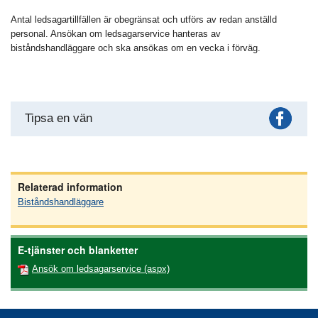
Antal ledsagartillfällen är obegränsat och utförs av redan anställd
personal. Ansökan om ledsagarservice hanteras av
biståndshandläggare och ska ansökas om en vecka i förväg.
Fac
Tipsa en vän
Relaterad information
Biståndshandläggare
E-tjänster och blanketter
Ansök om ledsagarservice (aspx)