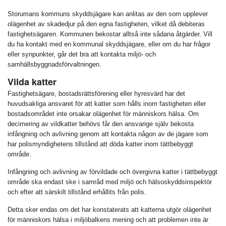
Storumans kommuns skyddsjägare kan anlitas av den som upplever
olägenhet av skadedjur på den egna fastigheten, vilket då debiteras
fastighetsägaren. Kommunen bekostar alltså inte sådana åtgärder. Vill
du ha kontakt med en kommunal skyddsjägare, eller om du har frågor
eller synpunkter, går det bra att kontakta miljö- och
samhällsbyggnadsförvaltningen.
Vilda katter
Fastighetsägare, bostadsrättsförening eller hyresvärd har det
huvudsakliga ansvaret för att katter som hålls inom fastigheten eller
bostadsområdet inte orsakar olägenhet för människors hälsa. Om
decimering av vildkatter behövs får den ansvarige själv bekosta
infångning och avlivning genom att kontakta någon av de jägare som
har polismyndighetens tillstånd att döda katter inom tättbebyggt
område.
Infångning och avlivning av förvildade och övergivna katter i tättbebyggt
område ska endast ske i samråd med miljö och hälsoskyddsinspektör
och efter att särskilt tillstånd erhållits från polis.
Detta sker endas om det har konstaterats att katterna utgör olägenhet
för människors hälsa i miljöbalkens mening och att problemen inte är