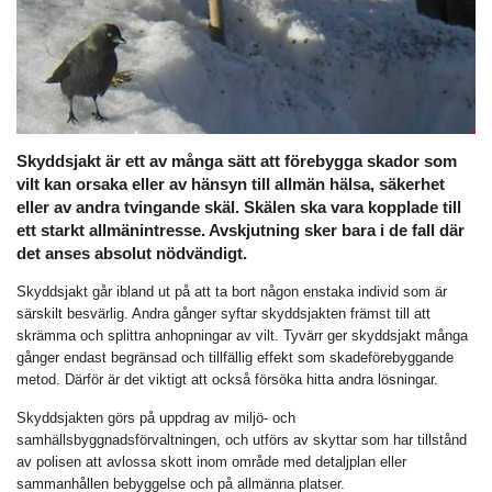
Skyddsjakt är ett av många sätt att förebygga skador som
vilt kan orsaka eller av hänsyn till allmän hälsa, säkerhet
eller av andra tvingande skäl. Skälen ska vara kopplade till
ett starkt allmänintresse. Avskjutning sker bara i de fall där
det anses absolut nödvändigt.
Skyddsjakt går ibland ut på att ta bort någon enstaka individ som är
särskilt besvärlig. Andra gånger syftar skyddsjakten främst till att
skrämma och splittra anhopningar av vilt. Tyvärr ger skyddsjakt många
gånger endast begränsad och tillfällig effekt som skadeförebyggande
metod. Därför är det viktigt att också försöka hitta andra lösningar.
Skyddsjakten görs på uppdrag av miljö- och
samhällsbyggnadsförvaltningen, och utförs av skyttar som har tillstånd
av polisen att avlossa skott inom område med detaljplan eller
sammanhållen bebyggelse och på allmänna platser.