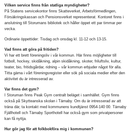
Vilken service finns från statliga myndigheter?
På Statens servicekontor finns Skatteverket, Arbetsförmedlingen,
Försäkringskassan och Pensionsverket representerat. Kontoret finns i
anslutning till Storumans bibliotek och håller öppet ett par timmar per
vecka.
Ordinarie öppettider: Tisdag och onsdag kl. 11-12 och 13-15.
Vad finns att göra på fritiden?
Vi har ett brett föreningsliv i vår kommun. Här finns möjligheter till
fotboll, hockey, skidåkning, alpin skidåkning, skoter, friluftsliv, kultur,
teater, bio, fritidsgårdar, ridning – vår kommun erbjuder något för alla.
Titta gärna i vårt föreningsregister eller sök på sociala medier efter den
aktivitet du är intresserad av.
Var finns det gym?
I Storuman finns Peak Gym centralt beläget i samhället. Gym finns
också på Skytteanska skolan i Tärnaby. Om du är intresserad av att
träna där, ta kontakt med kommunens kundtjänst 0954-140 00. Tärnaby
Fjällhotell och Tärnaby Sporthotell har också gym som privatpersoner
kan få nyttja.
Hur gör jag för att folkbokföra mig i kommunen?