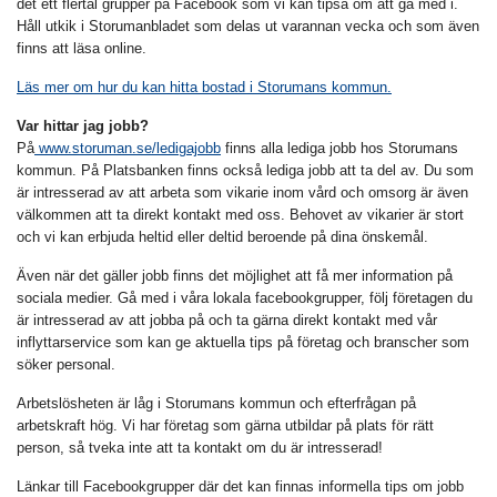
det ett flertal grupper på Facebook som vi kan tipsa om att gå med i.
Håll utkik i Storumanbladet som delas ut varannan vecka och som även
finns att läsa online.
Läs mer om hur du kan hitta bostad i Storumans kommun.
Var hittar jag jobb?
På
www.storuman.se/ledigajobb
finns alla lediga jobb hos Storumans
kommun. På Platsbanken finns också lediga jobb att ta del av. Du som
är intresserad av att arbeta som vikarie inom vård och omsorg är även
välkommen att ta direkt kontakt med oss. Behovet av vikarier är stort
och vi kan erbjuda heltid eller deltid beroende på dina önskemål.
Även när det gäller jobb finns det möjlighet att få mer information på
sociala medier. Gå med i våra lokala facebookgrupper, följ företagen du
är intresserad av att jobba på och ta gärna direkt kontakt med vår
inflyttarservice som kan ge aktuella tips på företag och branscher som
söker personal.
Arbetslösheten är låg i Storumans kommun och efterfrågan på
arbetskraft hög. Vi har företag som gärna utbildar på plats för rätt
person, så tveka inte att ta kontakt om du är intresserad!
Länkar till Facebookgrupper där det kan finnas informella tips om jobb