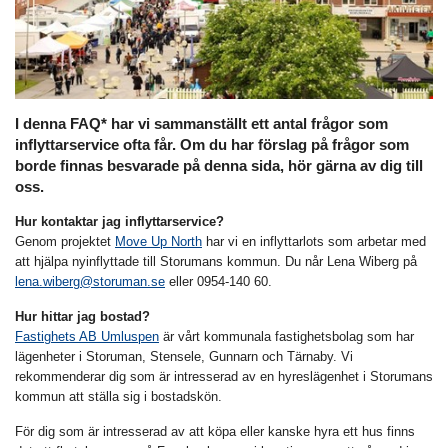
I denna FAQ* har vi sammanställt ett antal frågor som
inflyttarservice ofta får. Om du har förslag på frågor som
borde finnas besvarade på denna sida, hör gärna av dig till
oss.
Hur kontaktar jag inflyttarservice?
Genom projektet
Move Up North
har vi en inflyttarlots som arbetar med
att hjälpa nyinflyttade till Storumans kommun. Du når Lena Wiberg på
lena.wiberg@storuman.se
eller 0954-140 60.
Hur hittar jag bostad?
Fastighets AB Umluspen
är vårt kommunala fastighetsbolag som har
lägenheter i Storuman, Stensele, Gunnarn och Tärnaby. Vi
rekommenderar dig som är intresserad av en hyreslägenhet i Storumans
kommun att ställa sig i bostadskön.
För dig som är intresserad av att köpa eller kanske hyra ett hus finns