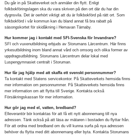
Du går in på Skatteverket och anmäler din flytt. Enligt
folkbokföringslagen ska du vara skriven på den ort där du har din
dygnsvila. Det är oerhört viktigt att du är folkbokförd på rätt ort. Som
folkbokförd i vår kommun kan du bland annat få bra rabatt på
säsongskortet för skidåkning i Hemavan Tärnaby.
Hur kommer jag i kontakt med SFI-Svenska för Invandrare?
SFI och vuxenutbildning erbjuds av Storumans Lärcentrum. Här finns
yrkesutbildning inom bland annat vård och omsorg och olika former av
uppdragsutbildning. Storumans Lärcentrum delar lokal med
Luspengymnasiet centralt i Storuman.
Hur får jag hjälp med att skaffa ett svenskt personnummer?
Ta kontakt med Statens servicekontor. På Skatteverkets hemsida finns
mer information om personnummer. På Skatteverkets hemsida finns
mer information om att flytta till Sverige. Kontakta också
Försäkringskassan för mer information.
Hur gör jag med el, vatten, bredband?
Elleverantör bör kontaktas för att få ett nytt abonnemang till nya
adressen. Tänk också på att läsa av mätaren i bostaden du flyttar från.
För att ordna med bredband om du vill kunna surfa på nya adressen
behöver du flytta med ditt abonnemang eller byta. Kontakta Storumans