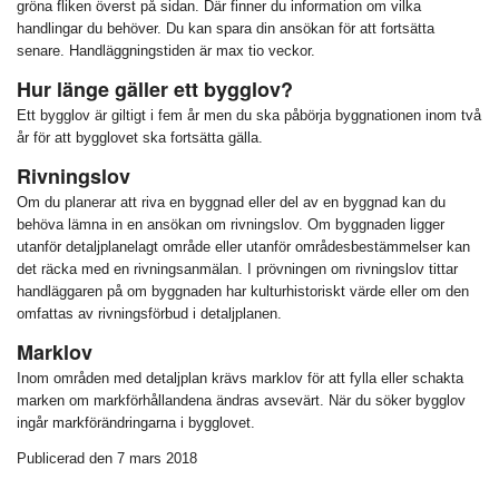
gröna fliken överst på sidan. Där finner du information om vilka
handlingar du behöver. Du kan spara din ansökan för att fortsätta
senare. Handläggningstiden är max tio veckor.
Hur länge gäller ett bygglov?
Ett bygglov är giltigt i fem år men du ska påbörja byggnationen inom två
år för att bygglovet ska fortsätta gälla.
Rivningslov
Om du planerar att riva en byggnad eller del av en byggnad kan du
behöva lämna in en ansökan om rivningslov. Om byggnaden ligger
utanför detaljplanelagt område eller utanför områdesbestämmelser kan
det räcka med en rivningsanmälan. I prövningen om rivningslov tittar
handläggaren på om byggnaden har kulturhistoriskt värde eller om den
omfattas av rivningsförbud i detaljplanen.
Marklov
Inom områden med detaljplan krävs marklov för att fylla eller schakta
marken om markförhållandena ändras avsevärt. När du söker bygglov
ingår markförändringarna i bygglovet.
Publicerad den 7 mars 2018