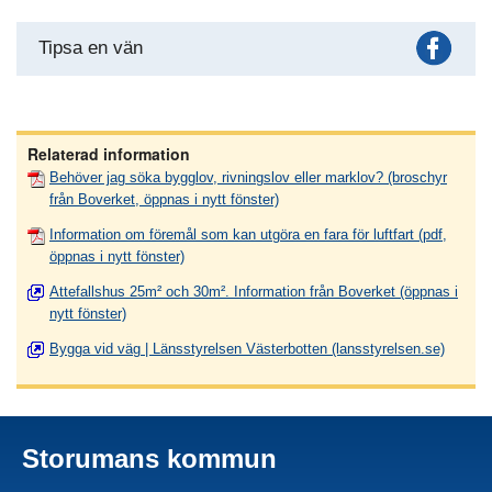
Fac
Tipsa en vän
Relaterad information
Behöver jag söka bygglov, rivningslov eller marklov? (broschyr
från Boverket, öppnas i nytt fönster)
Information om föremål som kan utgöra en fara för luftfart (pdf,
öppnas i nytt fönster)
Attefallshus 25m² och 30m². Information från Boverket (öppnas i
nytt fönster)
Bygga vid väg | Länsstyrelsen Västerbotten (lansstyrelsen.se)
Storumans kommun