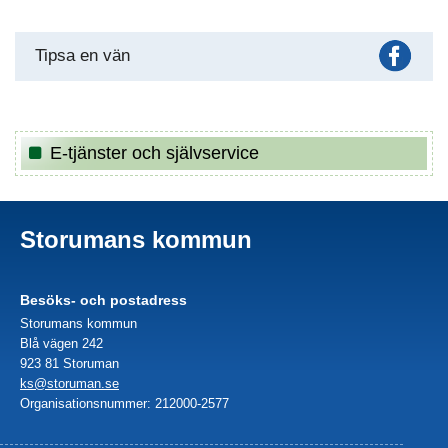
Fac
Tipsa en vän
E-tjänster och självservice
Storumans kommun
Besöks- och postadress
Storumans kommun
Blå vägen 242
923 81 Storuman
ks@storuman.se
Organisationsnummer: 212000-2577