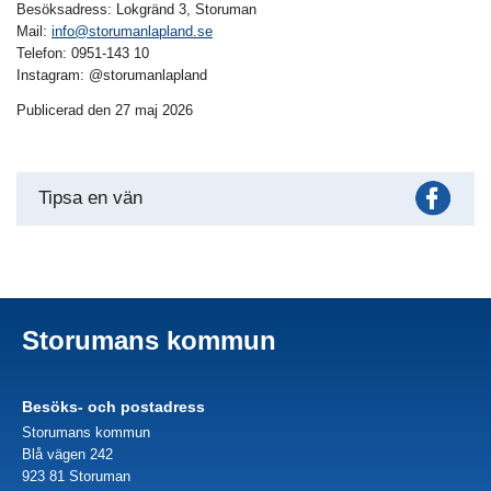
Besöksadress: Lokgränd 3, Storuman
Mail:
info@storumanlapland.se
Telefon: 0951-143 10
Instagram: @storumanlapland
Publicerad den 27 maj 2026
Fac
Tipsa en vän
Storumans kommun
Besöks- och postadress
Storumans kommun
Blå vägen 242
923 81 Storuman