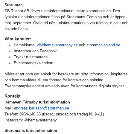
Storuman
SB Turism AB driver turistinformationen i östra kommundelen. Den
fysiska turistinformationen finns på Storumans Camping och är öppen
maj–september. Övrig tid nås turistinformationen via telefon, e-post och
bokade besök.
Våra kanaler:
Hemsidorna:
visithemavantarnaby.se
och
storumanlapland.se
Instagram och Facebook
Tryckt turistmaterial
Evenemangskalendern
Målet är att göra det enkelt för besökare att hitta information, inspireras
och komma vidare till era företag för kontakt och bokning.
Evenemangskalendern används även för kommunens digitala skyltar.
Kontakt
Hemavan Tärnaby turistinformation
Mail:
andreas.karlsson@storuman.se
Telefon: 0954-140 33 (tisdag, onsdag och fredag kl. 9–11)
Instagram: @hemavantarnaby
Storumans turistinformation