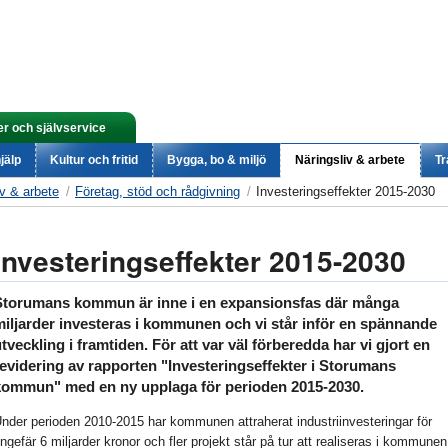
er och självservice
jälp
Kultur och fritid
Bygga, bo & miljö
Näringsliv & arbete
Tr
iv & arbete
Företag, stöd och rådgivning
Investeringseffekter 2015-2030
Investeringseffekter 2015-2030
Storumans kommun är inne i en expansionsfas där många
miljarder investeras i kommunen och vi står inför en spännande
tveckling i framtiden. För att var väl förberedda har vi gjort en
revidering av rapporten "Investeringseffekter i Storumans
kommun" med en ny upplaga för perioden 2015-2030.
nder perioden 2010-2015 har kommunen attraherat industriinvesteringar för
ngefär 6 miljarder kronor och fler projekt står på tur att realiseras i kommunen