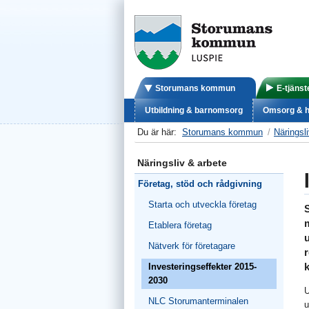
Storumans kommun
E-tjänst
Utbildning & barnomsorg
Omsorg & h
Du är här:
Storumans kommun
Näringsl
Näringsliv & arbete
Företag, stöd och rådgivning
Starta och utveckla företag
Etablera företag
u
Nätverk för företagare
Investeringseffekter 2015-
2030
U
NLC Storumanterminalen
u