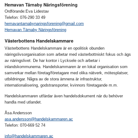
Hemavan Tärnaby Näringsförening
Ordförande:Eva Lidestav
Telefon: 076-290 33 49
hemavantarnabynaringsforening@gmail.com
Hemavan Tärnaby Näringsförening
Västerbottens Handelskammare
Västerbottens Handelskammare är en opolitisk obunden
näringslivsorganisation som arbetar med västerbottniskt fokus och ägs
av näringslivet. De har kontor i Lycksele och arbetar i
inlandskommunerna. Handelskammaren är en lokal organisation som
samverkar mellan företag/företagare med olika nätverk, mötesplatser,
utbildningar. Några av de stora ämnena är infrastruktur,
internationalisering, godstransporter, kvinnors företagande m.m.
Handelskammaren utfärdar även handelsdokument när du behöver
handla med utlandet.
Åsa Andersson
asa.andersson@handelskammaren.ac
Telefon: 070-669 52 74
info@handelskammaren.ac