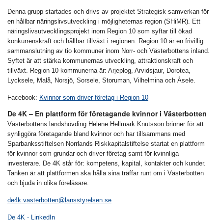
Denna grupp startades och drivs av projektet Strategisk samverkan för
en hållbar näringslivsutveckling i möjligheternas region (SHiMR). Ett
näringslivsutvecklingsprojekt inom Region 10 som syftar till ökad
konkurrenskraft och hållbar tillväxt i regionen. Region 10 är en frivillig
sammanslutning av tio kommuner inom Norr- och Västerbottens inland.
Syftet är att stärka kommunernas utveckling, attraktionskraft och
tillväxt. Region 10-kommunerna är: Arjeplog, Arvidsjaur, Dorotea,
Lycksele, Malå, Norsjö, Sorsele, Storuman, Vilhelmina och Åsele.
Facebook:
Kvinnor som driver företag i Region 10
De 4K – En plattform för företagande kvinnor i Västerbotten
Västerbottens landshövding Helene Hellmark Knutsson brinner för att
synliggöra företagande bland kvinnor och har tillsammans med
Sparbanksstiftelsen Norrlands Riskkapitalstiftelse startat en plattform
för kvinnor som grundar och driver företag samt för kvinnliga
investerare. De 4K står för: kompetens, kapital, kontakter och kunder.
Tanken är att plattformen ska hålla sina träffar runt om i Västerbotten
och bjuda in olika föreläsare.
de4k.vasterbotten@lansstyrelsen.se
De 4K - LinkedIn