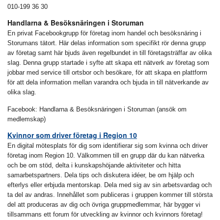
010-199 36 30
Handlarna & Besöksnäringen i Storuman
En privat Facebookgrupp för företag inom handel och besöksnäring i
Storumans tätort. Här delas information som specifikt rör denna grupp
av företag samt här bjuds även regelbundet in till företagsträffar av olika
slag. Denna grupp startade i syfte att skapa ett nätverk av företag som
jobbar med service till ortsbor och besökare, för att skapa en plattform
för att dela information mellan varandra och bjuda in till nätverkande av
olika slag.
Facebook: Handlarna & Besöksnäringen i Storuman (ansök om
medlemskap)
Kvinnor som driver företag i Region 10
En digital mötesplats för dig som identifierar sig som kvinna och driver
företag inom Region 10. Välkommen till en grupp där du kan nätverka
och be om stöd, delta i kunskapshöjande aktiviteter och hitta
samarbetspartners. Dela tips och diskutera idéer, be om hjälp och
efterlys eller erbjuda mentorskap. Dela med sig av sin arbetsvardag och
ta del av andras. Innehållet som publiceras i gruppen kommer till största
del att produceras av dig och övriga gruppmedlemmar, här bygger vi
tillsammans ett forum för utveckling av kvinnor och kvinnors företag!