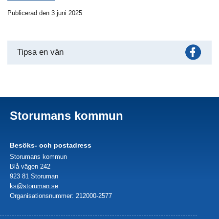
Publicerad den 3 juni 2025
Fac
Tipsa en vän
Storumans kommun
Besöks- och postadress
Storumans kommun
Blå vägen 242
923 81 Storuman
ks@storuman.se
Organisationsnummer: 212000-2577