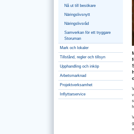
Nå ut till besökare
Näringslivsnytt
Näringslivsråd
Samverkan för ett tryggare
Storuman
Mark och lokaler
Tillstånd, regler och tillsyn
f
S
Upphandling och inköp
h
Arbetsmarknad
Projektverksamhet
V
Inflyttarservice
v
s
h
V
g
n