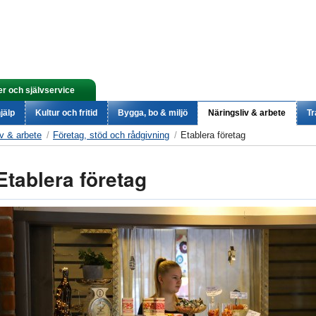
er och självservice
jälp
Kultur och fritid
Bygga, bo & miljö
Näringsliv & arbete
Tr
iv & arbete
Företag, stöd och rådgivning
Etablera företag
Etablera företag