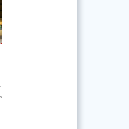
i
,
ta