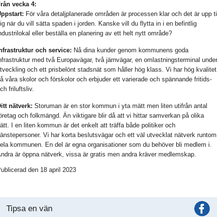
rån vecka 4:
ppstart:
För våra detaljplanerade områden är processen klar och det är upp ti
ig när du vill sätta spaden i jorden. Kanske vill du flytta in i en befintlig
ndustrilokal eller beställa en planering av ett helt nytt område?
nfrastruktur och service:
Nå dina kunder genom kommunens goda
nfrastruktur med två Europavägar, två järnvägar, en omlastningsterminal unde
tveckling och ett prisbelönt stadsnät som håller hög klass. Vi har hög kvalitet
å våra skolor och förskolor och erbjuder ett varierade och spännande fritids-
ch friluftsliv.
itt nätverk:
Storuman är en stor kommun i yta mätt men liten utifrån antal
öretag och folkmängd. Än viktigare blir då att vi hittar samverkan på olika
ätt. I en liten kommun är det enkelt att träffa både politiker och
jänstepersoner. Vi har korta beslutsvägar och ett väl utvecklat nätverk runtom
ela kommunen. En del är egna organisationer som du behöver bli medlem i.
ndra är öppna nätverk, vissa är gratis men andra kräver medlemskap.
ublicerad den 18 april 2023
Tipsa en vän