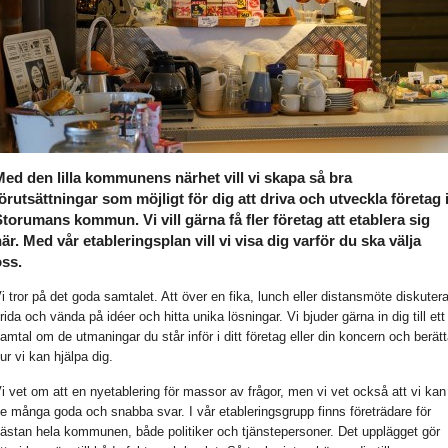
Med den lilla kommunens närhet vill vi skapa så bra
örutsättningar som möjligt för dig att driva och utveckla företag 
torumans kommun. Vi vill gärna få fler företag att etablera sig
är. Med vår etableringsplan vill vi visa dig varför du ska välja
oss.
i tror på det goda samtalet. Att över en fika, lunch eller distansmöte diskutera
rida och vända på idéer och hitta unika lösningar. Vi bjuder gärna in dig till ett
amtal om de utmaningar du står inför i ditt företag eller din koncern och berät
ur vi kan hjälpa dig.
i vet om att en nyetablering för massor av frågor, men vi vet också att vi kan
e många goda och snabba svar. I vår etableringsgrupp finns företrädare för
ästan hela kommunen, både politiker och tjänstepersoner. Det upplägget gör