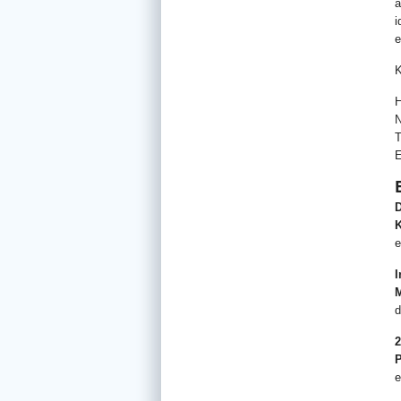
a
i
e
K
H
N
T
E
D
K
e
I
d
2
e