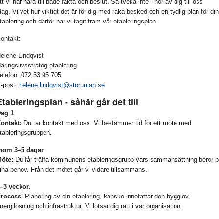
tt vi har nära till både fakta och beslut. Så tveka inte - hör av dig till oss
dag. Vi vet hur viktigt det är för dig med raka besked och en tydlig plan för din
tablering och därför har vi tagit fram vår etableringsplan.
ontakt:
elene Lindqvist
äringslivsstrateg etablering
elefon: 072 53 95 705
-post:
helene.lindqvist@storuman.se
Etableringsplan - såhär går det till
ag 1
ontakt:
Du tar kontakt med oss.
Vi bestämmer tid för ett möte med
tableringsgruppen.
nom 3–5 dagar
Möte:
Du får träffa kommunens etableringsgrupp vars sammansättning beror p
ina behov. Från det mötet går vi vidare tillsammans.
–3 veckor.
Process:
Planering av din etablering, kanske innefattar den bygglov,
nergilösning och infrastruktur. Vi lotsar dig rätt i vår organisation.