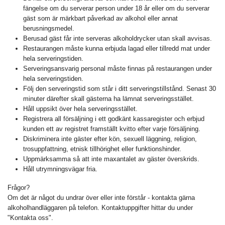
fängelse om du serverar person under 18 år eller om du serverar
gäst som är märkbart påverkad av alkohol eller annat
berusningsmedel.
Berusad gäst får inte serveras alkoholdrycker utan skall avvisas.
Restaurangen måste kunna erbjuda lagad eller tillredd mat under
hela serveringstiden.
Serveringsansvarig personal måste finnas på restaurangen under
hela serveringstiden.
Följ den serveringstid som står i ditt serveringstillstånd. Senast 30
minuter därefter skall gästerna ha lämnat serveringsstället.
Håll uppsikt över hela serveringsstället.
Registrera all försäljning i ett godkänt kassaregister och erbjud
kunden ett av registret framställt kvitto efter varje försäljning.
Diskriminera inte gäster efter kön, sexuell läggning, religion,
trosuppfattning, etnisk tillhörighet eller funktionshinder.
Uppmärksamma så att inte maxantalet av gäster överskrids.
Håll utrymningsvägar fria.
Frågor?
Om det är något du undrar över eller inte förstår - kontakta gärna
alkoholhandläggaren på telefon. Kontaktuppgifter hittar du under
"Kontakta oss".