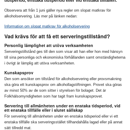
tidsperiod, enstaka tidsperiod eller vid enstaka tillfällen.
Observera att från 1 juni gäller nya regler om slopat matkrav för
alkoholservering. Läs mer på länken nedan:
Information om slopat matkrav för alkoholservering
Vad krävs för att få ett serveringstillstånd?
Personlig lämplighet att utöva verksamheten
Serveringstillstånd ges till den som visar att han eller hon med hänsyn
till sina personliga och ekonomiska förhållanden samt omständigheterna
i övrigt är lämplig att utöva verksamheten.
Kunskapsprov
Den som ansöker om tillstånd för alkoholservering eller provsmakning
ska göra ett kunskapsprov om alkohollagstiftningen. Provet ska göras
av minst 50% av de som sitter i styrelsen för bolaget. Det är
Folkhälsomyndigheten som har tagit fram kunskapsprovet.
Servering till allmänheten under en enstaka tidsperiod, vid
ett enstaka tillfälle eller i slutet sällskap
För servering till allmänheten under en enstaka tidsperiod eller vi ett
enstaka tillfälle ska serveringsstället tillhandahålla lagad eller på annat
sätt tillredd mat.