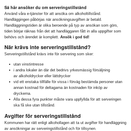
Så här ansöker du om serveringstillstånd
Använd våra e-tjänster för att ansöka om alkoholtillstånd.
Handläggingen påbörjas när ansökningsavgiften är betald.
Handläggningstiden är olika beroende på typ av ansökan som görs,
tiden börjar räknas från det att handläggaren fått in alla uppgifter som
behövs och ärendet är komplett.
Ansök i god tid!
När krävs inte serveringstillstånd?
Serveringstillstånd krävs inte för servering som sker:
utan vinstintresse
i andra lokaler än där det bedrivs yrkesmässig försäljning
av alkoholdrycker eller lättdrycker
vid ett enstaka tillfälle för vissa i förväg bestämda personer utan
annan kostnad för deltagarna än kostnaden för inköp av
dryckerna.
Alla dessa fyra punkter måste vara uppfyllda för att serveringen
ska få ske utan tillstånd.
Avgifter för serveringstillstånd
Kommunen har rätt enligt alkohollagen att ta ut avgifter för handläggning
av ansökningar av serveringstillstånd och för tillsynen.