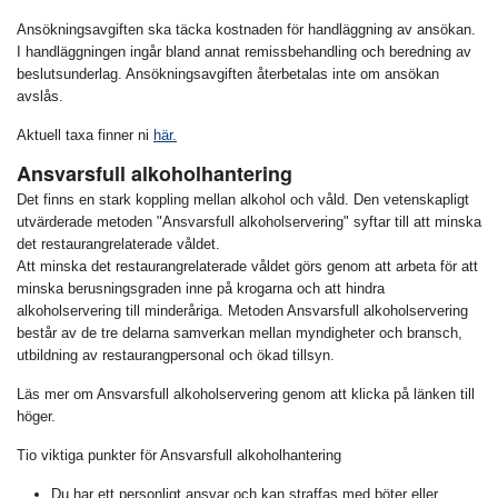
Ansökningsavgiften ska täcka kostnaden för handläggning av ansökan.
I handläggningen ingår bland annat remissbehandling och beredning av
beslutsunderlag. Ansökningsavgiften återbetalas inte om ansökan
avslås.
Aktuell taxa finner ni
här.
Ansvarsfull alkoholhantering
Det finns en stark koppling mellan alkohol och våld. Den vetenskapligt
utvärderade metoden "Ansvarsfull alkoholservering" syftar till att minska
det restaurangrelaterade våldet.
Att minska det restaurangrelaterade våldet görs genom att arbeta för att
minska berusningsgraden inne på krogarna och att hindra
alkoholservering till minderåriga. Metoden Ansvarsfull alkoholservering
består av de tre delarna samverkan mellan myndigheter och bransch,
utbildning av restaurangpersonal och ökad tillsyn.
Läs mer om Ansvarsfull alkoholservering genom att klicka på länken till
höger.
Tio viktiga punkter för Ansvarsfull alkoholhantering
Du har ett personligt ansvar och kan straffas med böter eller