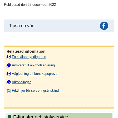
Publicerad den 22 december 2022
Fac
Tipsa en vän
Relaterad information
Folkhälsomyndigheten
Ansvarsfull alkoholservering
Vägledning till kunskapsprovet
Alkohollagen
Riktlinjer för serveringstillstånd
E-tjänster och självservice