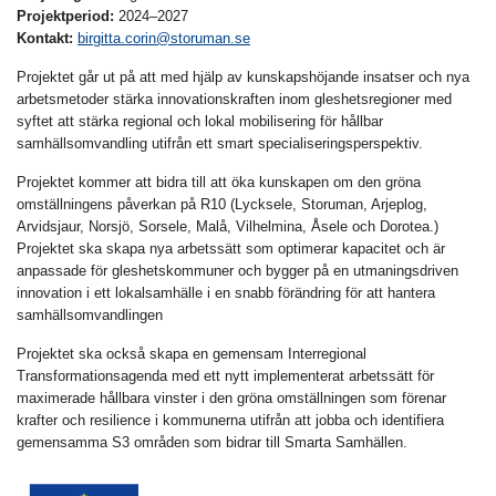
Projektperiod:
2024–2027
Kontakt:
birgitta.corin@storuman.se
Projektet går ut på att med hjälp av kunskapshöjande insatser och nya
arbetsmetoder stärka innovationskraften inom gleshetsregioner med
syftet att stärka regional och lokal mobilisering för hållbar
samhällsomvandling utifrån ett smart specialiseringsperspektiv.
Projektet kommer att bidra till att öka kunskapen om den gröna
omställningens påverkan på R10 (Lycksele, Storuman, Arjeplog,
Arvidsjaur, Norsjö, Sorsele, Malå, Vilhelmina, Åsele och Dorotea.)
Projektet ska skapa nya arbetssätt som optimerar kapacitet och är
anpassade för gleshetskommuner och bygger på en utmaningsdriven
innovation i ett lokalsamhälle i en snabb förändring för att hantera
samhällsomvandlingen
Projektet ska också skapa en gemensam Interregional
Transformationsagenda med ett nytt implementerat arbetssätt för
maximerade hållbara vinster i den gröna omställningen som förenar
krafter och resilience i kommunerna utifrån att jobba och identifiera
gemensamma S3 områden som bidrar till Smarta Samhällen.