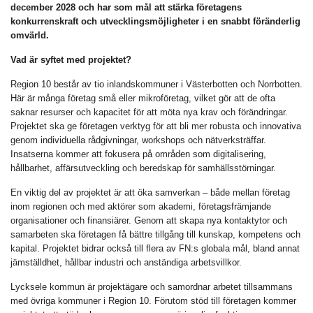
december 2028 och har som mål att stärka företagens
konkurrenskraft och utvecklingsmöjligheter i en snabbt föränderlig
omvärld.
Vad är syftet med projektet?
Region 10 består av tio inlandskommuner i Västerbotten och Norrbotten.
Här är många företag små eller mikroföretag, vilket gör att de ofta
saknar resurser och kapacitet för att möta nya krav och förändringar.
Projektet ska ge företagen verktyg för att bli mer robusta och innovativa
genom individuella rådgivningar, workshops och nätverksträffar.
Insatserna kommer att fokusera på områden som digitalisering,
hållbarhet, affärsutveckling och beredskap för samhällsstörningar.
En viktig del av projektet är att öka samverkan – både mellan företag
inom regionen och med aktörer som akademi, företagsfrämjande
organisationer och finansiärer. Genom att skapa nya kontaktytor och
samarbeten ska företagen få bättre tillgång till kunskap, kompetens och
kapital. Projektet bidrar också till flera av FN:s globala mål, bland annat
jämställdhet, hållbar industri och anständiga arbetsvillkor.
Lycksele kommun är projektägare och samordnar arbetet tillsammans
med övriga kommuner i Region 10. Förutom stöd till företagen kommer