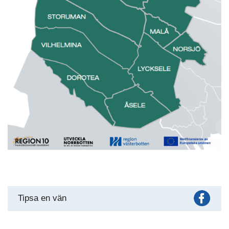
Fac
Tipsa en vän