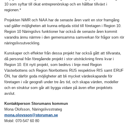
10 som syftar till ökat entreprenörskap och en hållbar tillväxt i
regionen.*
Projekten NiMR och NiAA har de senaste åren varit en stor framgång
vad gäller möjligheten att kunna erbjuda stöd till företagen i Region 10.
Region 10 Näringslivs funktioner har också de senaste åren kommit
varandra ännu närmre i den gemensamma samverkan för frågor som rör
näringslivsutveckling.
Kunskaper och effekter från dessa projekt har också gått att tillvarata,
då personal från föregående projekt i stor utsträckning finns kvar i
Region 10. Ett nytt projekt, som bedrivs i linje med Region
Västerbottens och Region Norrbottens RUS respektive RIS samt ERUF
ÖN, har därför goda möjligheter att bli mycket värdeskapande för
företagen i vår geografi under tre års tid, och skapa värden, modeller
och en struktur som går att bygga vidare på även efter projektets
avslut.
Kontaktperson Storumans kommun
Mona Olofsson, Näringslivsstrateg
mona.olovsson@storuman.se
Mobil: 070-547 60 80