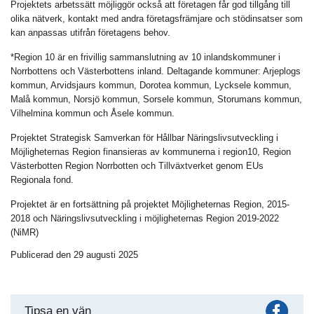
Projektets arbetssätt möjliggör också att företagen får god tillgång till
olika nätverk, kontakt med andra företagsfrämjare och stödinsatser som
kan anpassas utifrån företagens behov.
*Region 10 är en frivillig sammanslutning av 10 inlandskommuner i
Norrbottens och Västerbottens inland. Deltagande kommuner: Arjeplogs
kommun, Arvidsjaurs kommun, Dorotea kommun, Lycksele kommun,
Malå kommun, Norsjö kommun, Sorsele kommun, Storumans kommun,
Vilhelmina kommun och Åsele kommun.
Projektet Strategisk Samverkan för Hållbar Näringslivsutveckling i
Möjligheternas Region finansieras av kommunerna i region10, Region
Västerbotten Region Norrbotten och Tillväxtverket genom EUs
Regionala fond.
Projektet är en fortsättning på projektet Möjligheternas Region, 2015-
2018 och Näringslivsutveckling i möjligheternas Region 2019-2022
(NiMR)
Publicerad den 29 augusti 2025
Fac
Tipsa en vän