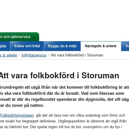
er och självservice
jälp
Kultur och fritid
Bygga, bo & miljö
Näringsliv & arbete
Tr
iv & arbete
Inflyttarservice
Att vara folkbokförd i Storuman
Att vara folkbokförd i Storuman
rundregeln att utgå ifrån när det kommer till folkbokföring är att
du ska vara folkbokförd där du är bosatt. Vad som klassas som
osatt är där du regelbundet spenderar din dygnsvila, det vill sä
var du sover på natten.
I
Folkbokföringslagen
går det att läsa mer om vilka undantag som finns och
er exakt hur begreppet definieras. Utgångspunkten är däremot att utgå ifrån
ar du faktiskt bor. Det spelar ingen roll hur du bor, exempelvis om du hyr i