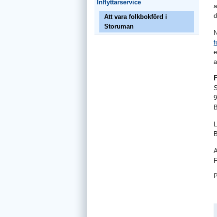
Inflyttarservice
a
d
Att vara folkbokförd i
Storuman
N
f
e
a
S
9
B
L
B
A
F
P