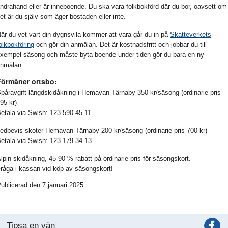
ndrahand eller är inneboende. Du ska vara folkbokförd där du bor, oavsett om
et är du själv som äger bostaden eller inte.
är du vet vart din dygnsvila kommer att vara går du in på
Skatteverkets
olkbokföring
och gör din anmälan. Det är kostnadsfritt och jobbar du till
xempel säsong och måste byta boende under tiden gör du bara en ny
nmälan.
Förmåner ortsbo:
påravgift längdskidåkning i Hemavan Tärnaby 350 kr/säsong (ordinarie pris
95 kr)
etala via Swish: 123 590 45 11
edbevis skoter Hemavan Tärnaby 200 kr/säsong (ordinarie pris 700 kr)
etala via Swish: 123 179 34 13
lpin skidåkning, 45-90 % rabatt på ordinarie pris för säsongskort.
råga i kassan vid köp av säsongskort!
ublicerad den 7 januari 2025
Tipsa en vän