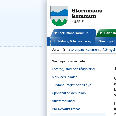
Storumans kommun
E-tjänst
Utbildning & barnomsorg
Omsorg & h
Du är här:
Storumans kommun
Näringsl
Näringsliv & arbete
Företag, stöd och rådgivning
Mark och lokaler
G
Tillstånd, regler och tillsyn
b
Upphandling och inköp
Arbetsmarknad
m
Projektverksamhet
v