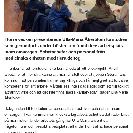
I förra veckan presenterade Ulla-Maria Åkerblom förstudien
som genomförts under hösten om framtidens arbetsplats
inom omsorgen. Enhetschefer och personal från
medicinska enheten med flera deltog.
– Tanken är att förstudien ska kunna leda till ett pilotprojekt. Vi vill
arbeta för att fler ska känna att man är stolt över att jobba i Storumans
kommun, att personalen känner sig viktiga och får möjlighet att förvärva
kompetens för sitt arbete. Vården ses inte i dagsläget som ett tillräckligt
attraktivt yrke och att det inte finns några karriärvägar. säger Ulla-Maria
Åkerblom.
Bakgrunden till förstudien är personalbrist och kompetensbrist inom
omsorgen. I vår kommun har vi också låg arbetslöshet så det råder brist
på människor. Under arbetets gång har Ulla-Maria använt ett
frågeformulär och besökt arbetsplatsträffar där hon träffat både personal
i grupp och enskilt.