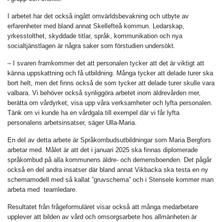
I arbetet har det också ingått omvärldsbevakning och utbyte av
erfarenheter med bland annat Skellefteå kommun. Ledarskap,
yrkesstolthet, skyddade titlar, språk, kommunikation och nya
socialtjänstlagen är några saker som förstudien undersökt.
– I svaren framkommer det att personalen tycker att det är viktigt att
känna uppskattning och få utbildning. Många tycker att delade turer ska
bort helt, men det finns också de som tycker att delade turer skulle vara
valbara. Vi behöver också synliggöra arbetet inom äldrevården mer,
berätta om vårdyrket, visa upp våra verksamheter och lyfta personalen.
Tänk om vi kunde ha en vårdgala till exempel där vi får lyfta
personalens arbetsinsatser, säger Ulla-Maria.
En del av detta arbete är Språkombudsutbildningar som Maria Bergfors
arbetar med. Målet är att det i januari 2025 ska finnas diplomerade
språkombud på alla kommunens äldre- och demensboenden. Det pågår
också en del andra insatser där bland annat Vikbacka ska testa en ny
schemamodell med så kallat ”gruvschema” och i Stensele kommer man
arbeta med teamledare.
Resultatet från frågeformuläret visar också att många medarbetare
upplever att bilden av vård och omsorgsarbete hos allmänheten är