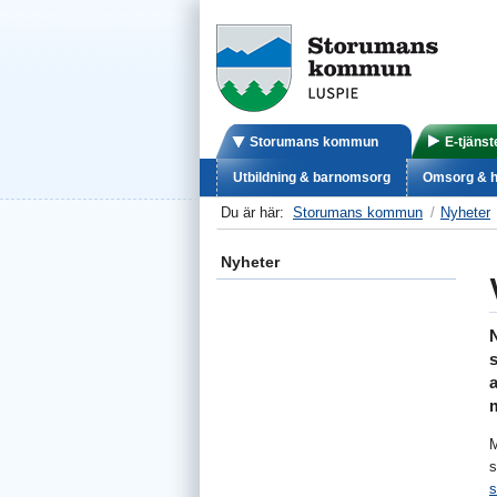
Storumans kommun
E-tjänst
Utbildning & barnomsorg
Omsorg & h
Du är här:
Storumans kommun
Nyheter
Nyheter
N
a
m
M
s
s