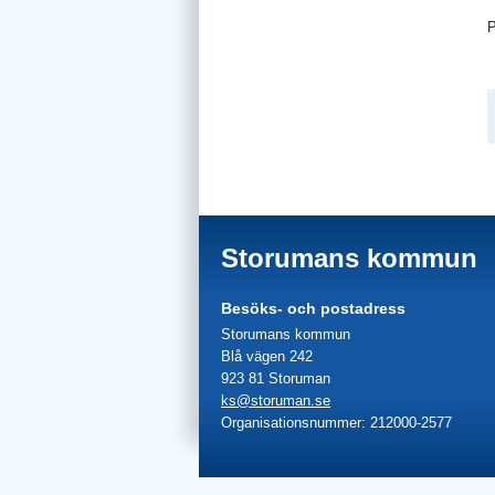
P
Storumans kommun
Besöks- och postadress
Storumans kommun
Blå vägen 242
923 81 Storuman
ks@storuman.se
Organisationsnummer: 212000-2577