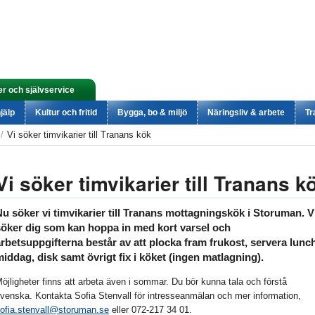
er och självservice
jälp
Kultur och fritid
Bygga, bo & miljö
Näringsliv & arbete
Tr
Vi söker timvikarier till Tranans kök
Vi söker timvikarier till Tranans k
u söker vi timvikarier till Tranans mottagningskök i Storuman. V
söker dig som kan hoppa in med kort varsel och
rbetsuppgifterna består av att plocka fram frukost, servera lunc
iddag, disk samt övrigt fix i köket (ingen matlagning).
öjligheter finns att arbeta även i sommar. Du bör kunna tala och förstå
venska. Kontakta Sofia Stenvall för intresseanmälan och mer information,
ofia.stenvall@storuman.se
eller 072-217 34 01.