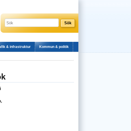
afik & infrastruktur
Kommun & politik
ök
i
h,