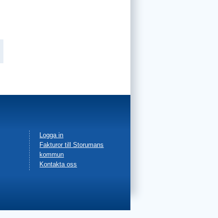
Facebook
Logga in
Fakturor till Storumans
in
kommun
Kontakta oss